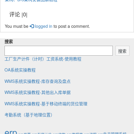
g
i
b
s
t
e
t
l
t
e
评论 |0|
d
t
i
u
g
w
e
s
p
o
You must be
i
logged in
to post a comment.
n
h
d
r
t
b
e
a
y
h
y
d
t
搜索
:
e
搜索
工厂生产计件（计时）工资系统-使用教程
OA系统实操教程
WMS系统实操教程-库存查询及盘点
WMS系统实操教程-其他出入库单据
WMS系统实操教程-基于移动终端的货位管理
考勤系统（基于地理位置）
erp