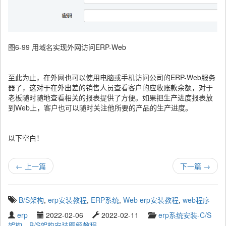
图6-99 用域名实现外网访问ERP-Web
至此为止，在外网也可以使用电脑或手机访问公司的ERP-Web服务
器了，这对于在外出差的销售人员查看客户的应收账款余额，对于
老板随时随地查看相关的报表提供了方便。如果把生产进度报表放
到Web上，客户也可以随时关注他所要的产品的生产进度。
以下空白！
←
上一篇
下一篇
→
T
B/S架构
,
erp安装教程
,
ERP系统
,
Web erp安装教程
,
web程序
a
W
P
L
C
erp
2022-02-06
2022-02-11
erp系统安装-C/S
g
r
u
a
a
架构、B/S架构安装图解教程