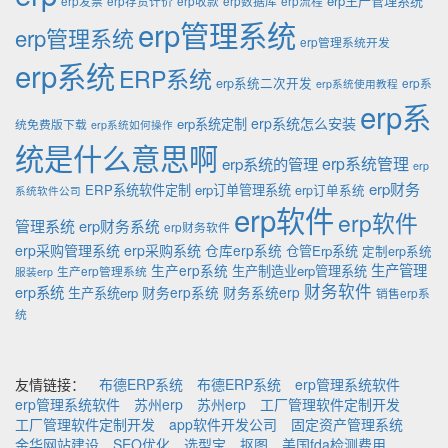
erp生产管理系统
erp发票
erp存货计价
erp收款
erp数据库
erp流程
erp管理系统
erp管理系统
erp管理系统开发
erp系统
ERP系统
erp系统二次开发
erp系
erp系统使用教程
erp系
erp系统怎么安装
erp系统定制
统免费版下载
erp系统如何操作
统是什么意思啊
erp系统的管理
erp系统管理
erp
erp财务
ERP系统软件定制
erp订单管理系统
erp订单系统
系统软件公司
erp软件
erp软件
管理系统
erp财务系统
erp财务软件
erp采购管理系统
erp采购系统
仓库erp系统
仓管Erp系统
定制erp系统
生产管理
生产erp系统
生产制造业erp管理系统
生产erp管理系统
服装erp
财务软件
erp系统
财务erp系统
财务系统erp
生产系统erp
销售erp系
统
友情链接：
布德ERP系统
布德ERP系统
erp管理系统软件
erp管理系统软件
苏州erp
苏州erp
工厂管理软件定制开发
工厂管理软件定制开发
app软件开发公司
固定资产管理系统
金华网站建设
SEO优化
选型宝
抠图
美国fda检测费用