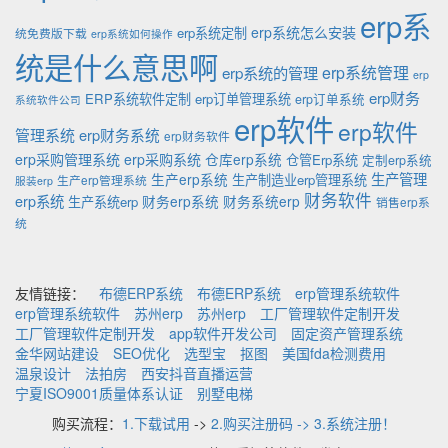
erp系
erp系统怎么安装
erp系统定制
统免费版下载
erp系统如何操作
统是什么意思啊
erp系统的管理
erp系统管理
erp
erp财务
ERP系统软件定制
erp订单管理系统
erp订单系统
系统软件公司
erp软件
erp软件
管理系统
erp财务系统
erp财务软件
erp采购管理系统
erp采购系统
仓库erp系统
仓管Erp系统
定制erp系统
生产管理
生产erp系统
生产制造业erp管理系统
生产erp管理系统
服装erp
财务软件
erp系统
财务erp系统
财务系统erp
生产系统erp
销售erp系
统
友情链接：
布德ERP系统
布德ERP系统
erp管理系统软件
erp管理系统软件
苏州erp
苏州erp
工厂管理软件定制开发
工厂管理软件定制开发
app软件开发公司
固定资产管理系统
金华网站建设
SEO优化
选型宝
抠图
美国fda检测费用
温泉设计
法拍房
西安抖音直播运营
宁夏ISO9001质量体系认证
别墅电梯
购买流程：
1.下载试用
->
2.购买注册码 -> 3.系统注册！