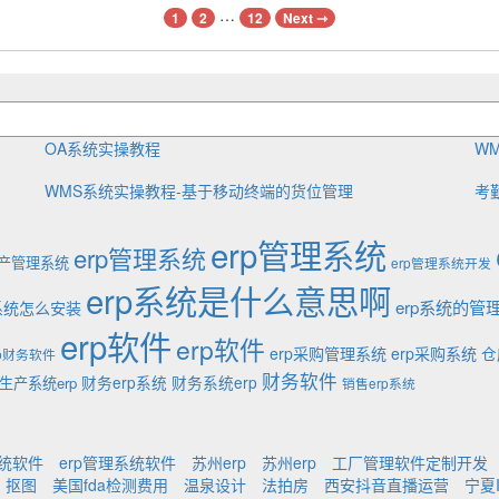
…
1
2
12
Next ⇾
OA系统实操教程
W
WMS系统实操教程-基于移动终端的货位管理
考
erp管理系统
erp管理系统
生产管理系统
erp管理系统开发
erp系统是什么意思啊
erp系统的管
p系统怎么安装
erp软件
erp软件
erp采购管理系统
erp采购系统
仓
rp财务软件
财务软件
财务erp系统
财务系统erp
生产系统erp
销售erp系统
系统软件
erp管理系统软件
苏州erp
苏州erp
工厂管理软件定制开发
抠图
美国fda检测费用
温泉设计
法拍房
西安抖音直播运营
宁夏