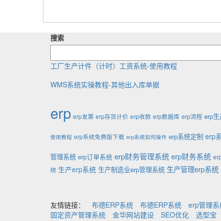
文
章
导
航
搜索
工厂生产计件（计时）工资系统-使用教程
WMS系统实操教程-其他出入库单据
erp
erp
erp发票
erp存货计价
erp收款
erp数据库
erp流程
er
erp系统定制
erp系统免费版下载
使用教程
erp系统如何操作
erp财务管理系统
erp财务系统
管理系统
erp订单系统
e
生产管理erp系统
生产erp系统
生产制造业erp管理系统
统
友情链接：
布德ERP系统
布德ERP系统
erp管理
固定资产管理系统
金华网站建设
SEO优化
选型宝