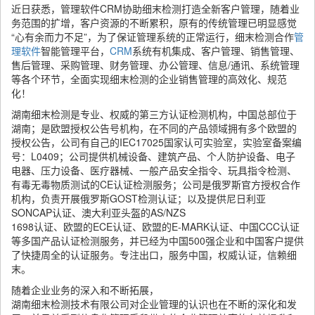
近日获悉，管理软件CRM协助细末检测打造全新客户管理，随着业
务范围的扩增，客户资源的不断累积，原有的传统管理已明显感觉
“心有余而力不足”，为了保证管理系统的正常运行，细末检测合作
管
理软件
智能管理平台，
CRM
系统有机集成、客户管理、销售管理、
售后管理、采购管理、财务管理、办公管理、信息/通讯、系统管理
等各个环节，全面实现细末检测的企业销售管理的高效化、规范
化！
湖南细末检测是专业、权威的第三方认证检测机构，中国总部位于
湖南；是欧盟授权公告号机构，在不同的产品领域拥有多个欧盟的
授权公告，公司有自己的IEC17025国家认可实验室，实验室备案编
号：L0409；公司提供机械设备、建筑产品、个人防护设备、电子
电器、压力设备、医疗器械、一般产品安全指令、玩具指令检测、
有毒无毒物质测试的CE认证检测服务；公司是俄罗斯官方授权合作
机构，负责开展俄罗斯GOST检测认证；以及提供尼日利亚
SONCAP认证、澳大利亚头盔的AS/NZS
1698认证、欧盟的ECE认证、欧盟的E-MARK认证、中国CCC认证
等多国产品认证检测服务，并已经为中国500强企业和中国客户提供
了快捷周全的认证服务。专注出口，服务中国，权威认证，信赖细
末。
随着企业业务的深入和不断拓展，
湖南细末检测技术有限公司对企业管理的认识也在不断的深化和发