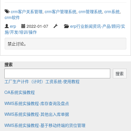
T
crm客户关系管理
,
crm客户管理系统
,
crm管理系统
,
crm系统
,
a
crm软件
g
W
P
L
C
erp
2022-01-07
erp行业新闻资讯-产品/顾问/实
g
r
u
a
a
施/开发/培训/操作
e
i
b
s
t
d
t
l
t
e
禁止讨论。
w
t
i
u
g
i
e
s
p
o
t
n
h
d
r
h
搜索
b
e
a
y
:
y
d
t
搜索
e
工厂生产计件（计时）工资系统-使用教程
OA系统实操教程
WMS系统实操教程-库存查询及盘点
WMS系统实操教程-其他出入库单据
WMS系统实操教程-基于移动终端的货位管理