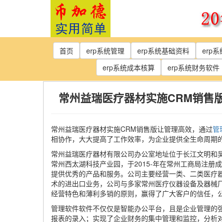
Skip
to
the
content
首页
erp系统管理
erp系统基础资料
erp
erp系统成本核算
erp系统财务软件
常州益瑞医疗器材实施CRM销售
常州益瑞医疗器材实施CRM销售版让管理高效，通过
管
相协作，大大提高了工作效率，为企业提供全生命周期
常州益瑞医疗器材有限公司办公室地址位于长江文明和
常州西太湖科技产业园，于2015-年在常州工商局注
提供优秀的产品和服务。公司主要经营一类、二类医疗
术的进出口业务，公司与多家常州医疗仪器设备及器械
经营特色和薄利多销的原则，赢得了广大客户的信任，公
管理软件软件不仅仅是智能办公平台，且是企业管理的强
报表的录入；实现了企业财务的集中管理和监控，分析