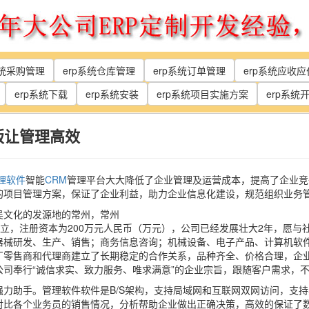
系统采购管理
erp系统仓库管理
erp系统订单管理
erp系统应收
erp系统下载
erp系统安装
erp系统项目实施方案
erp系统
版让管理高效
理软件
智能
CRM
管理平台大大降低了企业管理及运营成本，提高了企业竞
的项目管理方案，保证了企业利益，助力企业信息化建设，规范组织业务
吴文化的发源地的常州，常州
册成立，注册资本为200万元人民币（万元），公司已经发展壮大2年，愿
器械研发、生产、销售；商务信息咨询；机械设备、电子产品、计算机软
厂零售商和代理商建立了长期稳定的合作关系，品种齐全、价格合理，企
司奉行“诚信求实、致力服务、唯求满意”的企业宗旨，跟随客户需求，
力助手。管理软件软件是B/S架构，支持局域网和互联网双网访问，支
对比各个业务员的销售情况，分析帮助企业做出正确决策，高效的保证了