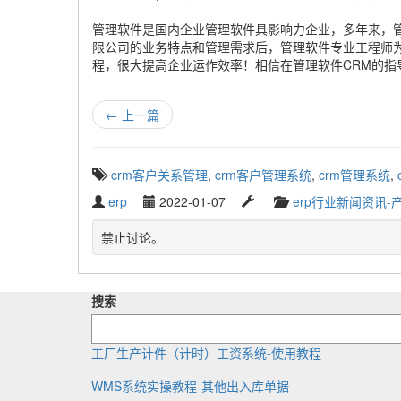
管理软件是国内企业管理软件具影响力企业，多年来，
限公司的业务特点和管理需求后，管理软件专业工程师为
程，很大提高企业运作效率！相信在管理软件CRM的
←
上一篇
T
crm客户关系管理
,
crm客户管理系统
,
crm管理系统
,
a
W
P
L
C
erp
2022-01-07
erp行业新闻资讯-
g
r
u
a
a
g
i
b
s
t
禁止讨论。
e
t
l
t
e
d
t
i
u
g
w
e
s
p
o
i
搜索
n
h
d
r
t
b
e
a
y
h
y
d
t
工厂生产计件（计时）工资系统-使用教程
:
e
WMS系统实操教程-其他出入库单据