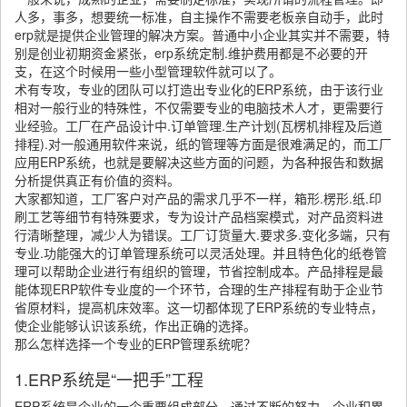
人多，事多，想要统一标准，自主操作不需要老板亲自动手，此时
erp就是提供企业管理的解决方案。普通中小企业其实并不需要，特
别是创业初期资金紧张，erp系统定制.维护费用都是不必要的开
支，在这个时候用一些小型管理软件就可以了。
术有专攻，专业的团队可以打造出专业化的ERP系统，由于该行业
相对一般行业的特殊性，不仅需要专业的电脑技术人才，更需要行
业经验。工厂在产品设计中.订单管理.生产计划(瓦楞机排程及后道
排程).对一般通用软件来说，纸的管理等方面是很难满足的，而工厂
应用ERP系统，也就是要解决这些方面的问题，为各种报告和数据
分析提供真正有价值的资料。
大家都知道，工厂客户对产品的需求几乎不一样，箱形.楞形.纸.印
刷工艺等细节有特殊要求，专为设计产品档案模式，对产品资料进
行清晰整理，减少人为错误。工厂订货量大.要求多.变化多端，只有
专业.功能强大的订单管理系统可以灵活处理。并且特色化的纸卷管
理可以帮助企业进行有组织的管理，节省控制成本。产品排程是最
能体现ERP软件专业度的一个环节，合理的生产排程有助于企业节
省原材料，提高机床效率。这一切都体现了ERP系统的专业特点，
使企业能够认识该系统，作出正确的选择。
那么怎样选择一个专业的ERP管理系统呢？
1.ERP系统是“一把手”工程
ERP系统是企业的一个重要组成部分。通过不断的努力，企业积累