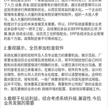
了人力.设备.资金.固定设施等有价值的资源，通过系统管理可以对
这些资源进行再梳理和优化，从而实现效益的最大化。一个企业的
管理体系要投入大量的资金来购买硬件和软件，组织一大批人参
与，投入大量的时间和精力。
制度对于企业的未来发展至关重要。所以，ERP系统是需要企业老
总亲自参与的“一把手工程”。总经理应亲自主持ERP系统的立项.开
展.推进.验收全过程，动员员工也积极配合。ERP系统涉及企业管理
的各个方面，政策制定者不可等闲视之。
2.重视展示，全员参加检查软件
系统化展示是检验软件及人员专业能力的重要机会。做示范前，厂
家要全面动员企业经理及其他相关人员，将平时困扰他们自己的问
题和对系统的期望值进行明确的分类，以便在演示时充分沟通。更
好的是老总自己来看演示。在展示过程中，软件的专业性，设计的
合理性，软件公司人员的专业化程度，都可以清楚地看出。这样的
面对面交流，很有效率。一些厂商要求软件公司首先提供试用版，
这并不可取。软体要真正能够使用，需要软件公司和厂商的全面合
作，首先要做好业务分析.网络环境的配置、系统培训等基础工作。
3.着眼于长远利益，综合考虑系统升级.兼容性.今后
业务发展的需要