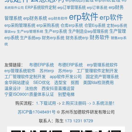
erp
erp财务
ERP系统软件定制
erp订单管理系统
erp订单系统
系统软件公司
erp软件
erp软件
管理系统
erp财务系统
erp财务软件
erp采购管理系统
erp采购系统
仓库erp系统
仓管Erp系统
定制erp系统
生产管理
生产erp系统
生产制造业erp管理系统
生产erp管理系统
服装erp
财务软件
erp系统
财务erp系统
财务系统erp
生产系统erp
销售erp系
统
友情链接：
布德ERP系统
布德ERP系统
erp管理系统软件
erp管理系统软件
苏州erp
苏州erp
工厂管理软件定制开发
工厂管理软件定制开发
app软件开发公司
固定资产管理系统
金华网站建设
SEO优化
选型宝
抠图
美国fda检测费用
温泉设计
法拍房
西安抖音直播运营
宁夏ISO9001质量体系认证
别墅电梯
购买流程：
1.下载试用
->
2.购买注册码 -> 3.系统注册！
苏ICP备17048491号
© 苏州币加德软件研发有限公司
联系人：陈生
173 1231 9729