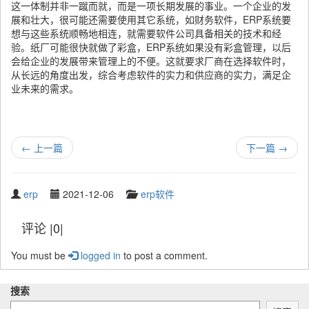
这一体制并非一蹴而就，而是一项长期发展的事业。一个企业的发
展和壮大，很可能还需要使用其它系统，如财务软件，ERP系统要
想与这些系统顺畅地相连，就需要软件公司具备相关的技术和经
验。纸厂可能很快就做了彩盒，ERP系统如果没有彩盒管理，以后
会给企业的发展带来管理上的不便。这就要求厂商在选择软件时，
从长远的角度出发，综合考虑软件的实力和供应商的实力，满足企
业未来的需求。
←
上一篇
下一篇
→
W
P
C
erp
2021-12-06
erp软件
r
u
a
i
b
t
评论 |0|
t
l
e
t
i
g
You must be
logged in
to post a comment.
e
s
o
n
h
r
b
e
y
搜索
y
d