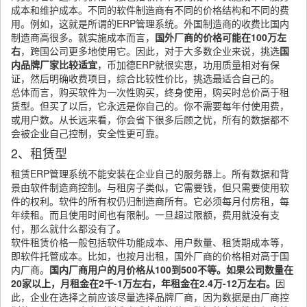
成本和维护成本。不同的软件制造商有不同的价格结构和不同的费
用。例如，这就是所谓的ERP管理系统。外国制造商的收费比国内
制造商高很多。就实施成本而言，
国外厂商的价格可能在100万左
右
，跨国公司更多地使用它。因此，对于大多数企业来说，挑选
国
内品牌厂家比较适宜
，币加德ERP就很实惠，功用质量相对有保
证，然后明确收费项目，综合比较性价比，挑选最适合自己的。
总体而言，购买软件为一次性购买，终身使用，购买时总价高于租
赁型。但买了以后，它永远是你自己的。你不需要每年付使用费，
或用户数。从长远来看，你会省下很多后顾之忧，所有的数据都不
会被企业自己控制，安全性更可靠。
2、租赁型
租赁ERP管理系统不能安装在企业自己的服务器上。所有数据和背
景由软件制造商控制。与租房子类似，它需要钱，但只需要使用软
件的权利。软件的所有权仍归制造商所有。它必须每月付房租，每
年续租。而且使用时间也有限制。一旦超过限额，费用就没有支
付，那么就什么都没有了。
软件租赁价格一般包括软件功能成本、用户数量、租赁期成本等，
即软件托管成本。比如，也按月出租，国外厂商的价格相对高于国
内厂商。
国内厂商用户的月价格从100到500不等。如果公司数量在
20家以上，月租金在2千-1万左右，年租金在2.4万-12万左右。
因
此，企业在选择之前应该尽量选择品牌厂商，因为数据是由厂商控