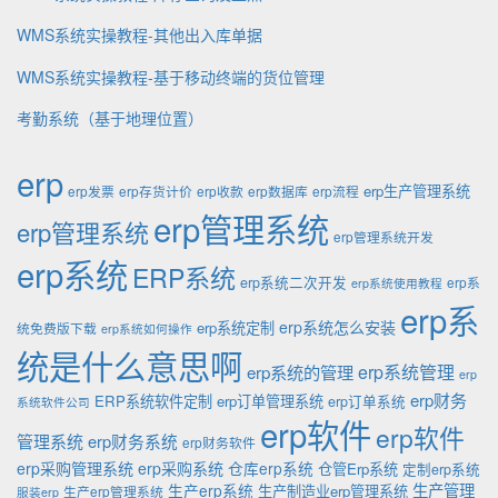
WMS系统实操教程-其他出入库单据
WMS系统实操教程-基于移动终端的货位管理
考勤系统（基于地理位置）
erp
erp生产管理系统
erp发票
erp存货计价
erp收款
erp数据库
erp流程
erp管理系统
erp管理系统
erp管理系统开发
erp系统
ERP系统
erp系统二次开发
erp系
erp系统使用教程
erp系
erp系统怎么安装
erp系统定制
统免费版下载
erp系统如何操作
统是什么意思啊
erp系统的管理
erp系统管理
erp
erp财务
ERP系统软件定制
erp订单管理系统
erp订单系统
系统软件公司
erp软件
erp软件
管理系统
erp财务系统
erp财务软件
erp采购管理系统
erp采购系统
仓库erp系统
仓管Erp系统
定制erp系统
生产管理
生产erp系统
生产制造业erp管理系统
生产erp管理系统
服装erp