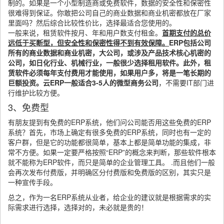
制的。如果是一个小型制造商或免费软件，数据的安全性和保密性
很难得到保证。你敢把公司自己的商业数据和商业机密都放在厂家
里面吗？然后综合比较性价比，选择最适合您使用的。
一般来说，租赁软件按月、年和用户数支付租金。
首期支付的总价
远低于买断型，但安全性和保密性得不到有效保障。
ERP包括公司
所有的商业数据和商业机密，大公司，或涉及产品技术核心机密的
公司，如日化行业、机械行业，一般很少选择租用软件。此外，租
赁软件必须每年支付费用才能使用，如果用户多，将是一笔长期的
巨额投资。云ERP一般适合3-5人的微型商务公司
，不需要IT部门进
行维护比较方便。
3、免费型
有朋友提到有免费的ERP系统，他们问公司能否用这些免费的ERP
系统？首先，市场上确定有很多免费的ERP系统，同时也有一定的
客户群，但是它的功能都很简单，基本上都是简单功能的集成，非
常不方便。如果一定要严格按照“ERP”的概念来判断，那些软件根本
就不能称为ERP软件，而只是简单的企业管理工具。 .而且他们一般
会再次发布付费版，并明确区分付费版和免费版的区别，其实只是
一种宣传手段。
总之，作为一名ERP系统从业者，给企业的建议就是根据需求的实
际需求进行选择，选择对的，未必就是贵的！