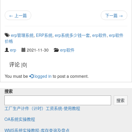
←
上一篇
下一篇
→
T
erp管理系统
,
ERP系统
,
erp系统多少钱一套
,
erp软件
,
erp软件
a
价格
g
W
P
C
erp
2021-11-30
erp软件
g
r
u
a
e
i
b
t
评论 |0|
d
t
l
e
w
t
i
g
You must be
i
logged in
to post a comment.
e
s
o
t
n
h
r
h
b
e
y
搜索
:
y
d
搜索
工厂生产计件（计时）工资系统-使用教程
OA系统实操教程
WMS系统实操教程-库存查询及盘点