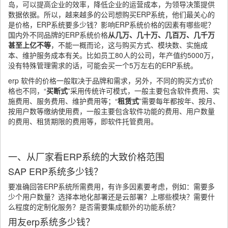
岛，可以提高企业的效率，降低企业的运营成本，为领导决策提供
数据依据。所以，越来越多的公司想购买ERP系统，他们最关心的
是价格，ERP系统要多少钱？影响ERP系统价格的因素有哪些呢？
国内外不同品牌的ERP系统价格
从几万、几十万、几百万、几千万
甚至上亿不等
，不能一概而论，这与购买方式、模块数、实施成
本、维护服务成本有关。比如员工80人的公司，年产值约5000万，
没有特殊管理需求的话，可能会买一个5万左右的ERP系统。
erp 软件的价格一般取决于品牌和需求，另外，不同的购买方式价
格也不同，“
买断式
”采用传统许可模式，一般主要包含软件费用、实
施费用、服务费用、维护费用等；“
租赁式
”需要每年都按年、按月、
按用户数等缴纳使用费，一般主要包含软件功能的费用、用户数量
的费用、租赁期限的费用等，即软件托管费用。
一、从厂家看ERP系统的大致价格范围
SAP ERP系统多少钱？
要准确回答ERP系统所需费用，有许多因素要考虑，例如：需要多
少个用户数量？选择本地化部署还是云部署？上哪些模块？需要什
么程度的定制化服务？是否需要集成额外的功能系统？
用友erp系统多少钱？