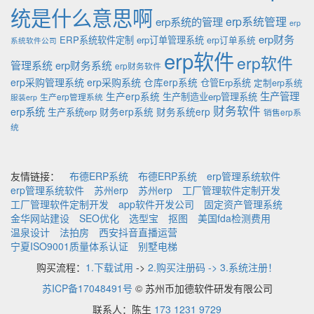
统是什么意思啊
erp系统的管理
erp系统管理
erp
erp财务
ERP系统软件定制
erp订单管理系统
erp订单系统
系统软件公司
erp软件
erp软件
管理系统
erp财务系统
erp财务软件
erp采购管理系统
erp采购系统
仓库erp系统
仓管Erp系统
定制erp系统
生产管理
生产erp系统
生产制造业erp管理系统
生产erp管理系统
服装erp
财务软件
erp系统
财务erp系统
财务系统erp
生产系统erp
销售erp系
统
友情链接：
布德ERP系统
布德ERP系统
erp管理系统软件
erp管理系统软件
苏州erp
苏州erp
工厂管理软件定制开发
工厂管理软件定制开发
app软件开发公司
固定资产管理系统
金华网站建设
SEO优化
选型宝
抠图
美国fda检测费用
温泉设计
法拍房
西安抖音直播运营
宁夏ISO9001质量体系认证
别墅电梯
购买流程：
1.下载试用
->
2.购买注册码 -> 3.系统注册！
苏ICP备17048491号
© 苏州币加德软件研发有限公司
联系人：陈生
173 1231 9729