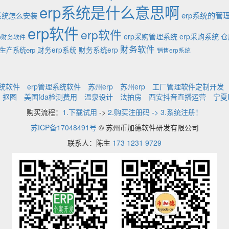
erp系统是什么意思啊
erp系统的管
p系统怎么安装
erp软件
erp软件
erp采购管理系统
erp采购系统
仓
rp财务软件
财务软件
财务erp系统
财务系统erp
生产系统erp
销售erp系统
系统软件
erp管理系统软件
苏州erp
苏州erp
工厂管理软件定制开发
抠图
美国fda检测费用
温泉设计
法拍房
西安抖音直播运营
宁夏
购买流程：
1.下载试用
->
2.购买注册码 -> 3.系统注册！
苏ICP备17048491号
© 苏州币加德软件研发有限公司
联系人：陈生
173 1231 9729