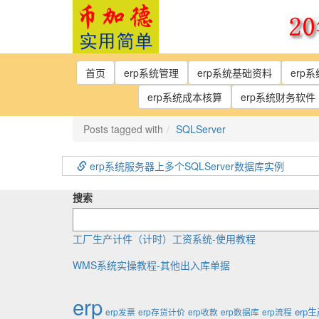
Skip
to
the
content
首页
erp系统管理
erp系统基础资料
erp
erp系统成本核算
erp系统财务软件
Posts tagged with
SQLServer
erp系统服务器上多个SQLServer数据库实例
搜索
工厂生产计件（计时）工资系统-使用教程
WMS系统实操教程-其他出入库单据
erp
erp
erp发票
erp存货计价
erp收款
erp数据库
erp流程