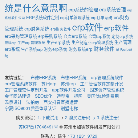
统是什么意思啊
erp系统的管理
erp系统管理
erp
erp财务
ERP系统软件定制
erp订单管理系统
erp订单系统
系统软件公司
erp软件
erp软件
管理系统
erp财务系统
erp财务软件
erp采购管理系统
erp采购系统
仓库erp系统
仓管Erp系统
定制erp系统
生产管理
生产erp系统
生产制造业erp管理系统
生产erp管理系统
服装erp
财务软件
erp系统
财务erp系统
财务系统erp
生产系统erp
销售erp系
统
友情链接：
布德ERP系统
布德ERP系统
erp管理系统软件
erp管理系统软件
苏州erp
苏州erp
工厂管理软件定制开发
工厂管理软件定制开发
app软件开发公司
固定资产管理系统
金华网站建设
SEO优化
选型宝
抠图
美国fda检测费用
温泉设计
法拍房
西安抖音直播运营
宁夏ISO9001质量体系认证
别墅电梯
购买流程：
1.下载试用
->
2.购买注册码 -> 3.系统注册！
苏ICP备17048491号
© 苏州币加德软件研发有限公司
联系人：陈生
173 1231 9729