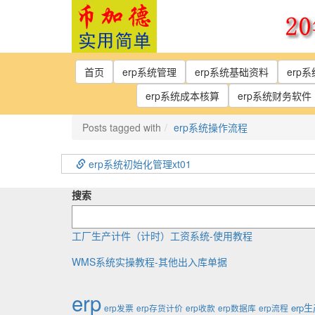
Skip
to
the
content
首页
erp系统管理
erp系统基础资料
erp
erp系统成本核算
erp系统财务软件
Posts tagged with
erp系统操作流程
erp系统初始化管理xt01
搜索
工厂生产计件（计时）工资系统-使用教程
WMS系统实操教程-其他出入库单据
erp
erp
erp发票
erp存货计价
erp收款
erp数据库
erp流程