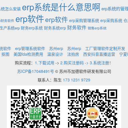
erp系统是什么意思啊
erp系统的管
p系统怎么安装
erp软件
erp软件
erp采购管理系统
erp采购系统
仓
rp财务软件
财务软件
财务erp系统
财务系统erp
生产系统erp
销售erp系统
系统软件
erp管理系统软件
苏州erp
苏州erp
工厂管理软件定制开发
抠图
美国fda检测费用
温泉设计
法拍房
西安抖音直播运营
宁夏
购买流程：
1.下载试用
->
2.购买注册码 -> 3.系统注册！
苏ICP备17048491号
© 苏州币加德软件研发有限公司
联系人：陈生
173 1231 9729