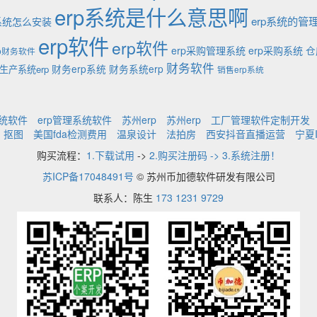
erp系统是什么意思啊
erp系统的管
p系统怎么安装
erp软件
erp软件
erp采购管理系统
erp采购系统
仓
rp财务软件
财务软件
财务erp系统
财务系统erp
生产系统erp
销售erp系统
系统软件
erp管理系统软件
苏州erp
苏州erp
工厂管理软件定制开发
抠图
美国fda检测费用
温泉设计
法拍房
西安抖音直播运营
宁夏
购买流程：
1.下载试用
->
2.购买注册码 -> 3.系统注册！
苏ICP备17048491号
© 苏州币加德软件研发有限公司
联系人：陈生
173 1231 9729