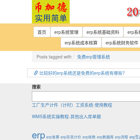
Skip
to
the
content
首页
erp系统管理
erp系统基础资料
erp
erp系统成本核算
erp系统财务软件
Posts tagged with
免费erp管理系统
比较好的erp系统还是免费的erp系统有哪些？
搜索
工厂生产计件（计时）工资系统-使用教程
WMS系统实操教程-其他出入库单据
erp
erp
erp发票
erp存货计价
erp收款
erp数据库
erp流程