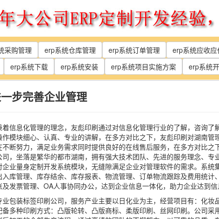
系统采购管理
erp系统仓库管理
erp系统订单管理
erp系统应收
erp系统下载
erp系统安装
erp系统项目实施方案
erp系统
进一步完善企业管理
秉着信息化管理的理念，友彪印刷通过对信息化管理行业的了解，咨询了
操作模块细心、认真、专业的讲解，在多方对比之下，友彪印刷对湖南管理
在不断努力，满足业务需求同时提供良好的在线售后服务，在多方对比之
公司，坐落是繁华的都市湖南，拥有强大技术团队、先进的服务理念、专
对企业量身定制开发系统模块，无缝隙满足企业对管理软件的需求。系统集
出入库管理、库存结余、库存报表、物流管理、订单物流跟踪及费用统计、
账及发票管理、OA人事协同办公，达到企业信息一体化，助力企业达到信
专业包装标签印刷公司，服务产业主要以日化业为主，经营项目有：化妆品
配备多种印刷方式：凸版轮转、凸版商标、柔版印刷、丝网印刷。公司采