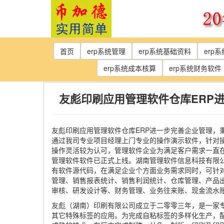
Skip
to
the
content
首页
erp系统管理
erp系统基础资料
erp
erp系统成本核算
erp系统财务软件
友彪印刷应用管理软件仓库ERP
友彪印刷应用管理软件仓库ERP进一步完善企业管理，
通过我司专业项目经理上门专业的操作演示软件，针对
操作灵活较为认可，管理软件企业为满足客户需求一直
管理软件软件已正式上线。湖南管理软件信息科技有限
有软件源代码，在满足企业个方面业务需求同时，可针
管理、销售报表统计、销售利润统计、仓库管理、产品
审核、研发设计等、财务管理、业务往来账、现金流水
友彪（湖南）印刷有限公司成立于二零零三年，是一家
其它特殊标签的应用。为完成自粘标签的多样化生产，