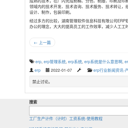
成熟的技术，在厂内完成制稿、分色、制版、印刷及印
领域内的技术开发、技术咨询、技术服务、技术转让，
设计、制作，包装印刷。
经过多方的比较，湖南管理软件信息科技有限公司ER
办公的理念，大大的提高员工的工作效率，减少人工工
←
上一篇
T
erp
,
erp管理系统
,
erp系统
,
erp系统是什么意思啊
,
e
a
W
P
L
C
erp
2022-01-07
erp行业新闻资讯-
g
r
u
a
a
g
i
b
s
t
禁止讨论。
e
t
l
t
e
d
t
i
u
g
w
e
s
p
o
i
搜索
n
h
d
r
t
b
e
a
y
h
y
d
t
工厂生产计件（计时）工资系统-使用教程
:
e