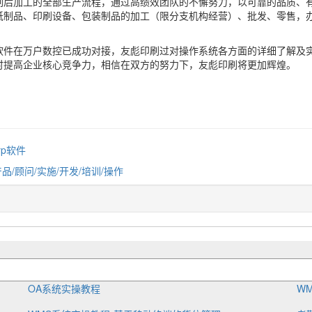
刷后加工的全部生产流程，通过高绩效团队的不懈努力，以可靠的品质、
纸制品、印刷设备、包装制品的加工（限分支机构经营）、批发、零售，
P软件在万户数控已成功对接，友彪印刷过对操作系统各方面的详细了解及
时提高企业核心竞争力，相信在双方的努力下，友彪印刷将更加辉煌。
rp软件
产品/顾问/实施/开发/培训/操作
OA系统实操教程
W