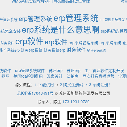
WMS系统实操教程-基于移动终端的货位管理
考
erp管理系统
erp管理系统
生产管理系统
erp管理系统开发
erp系统是什么意思啊
erp系统的管
p系统怎么安装
erp软件
erp软件
erp采购管理系统
erp采购系统
仓
rp财务软件
财务软件
财务erp系统
财务系统erp
生产系统erp
销售erp系统
系统软件
erp管理系统软件
苏州erp
苏州erp
工厂管理软件定制开发
抠图
美国fda检测费用
温泉设计
法拍房
西安抖音直播运营
宁夏
购买流程：
1.下载试用
->
2.购买注册码 -> 3.系统注册！
苏ICP备17048491号
© 苏州币加德软件研发有限公司
联系人：陈生
173 1231 9729