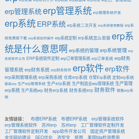
erp管理系统
erp管理系统
erp管理系统开发
erp系统
ERP系统
erp系统二次开发
erp系
erp系统使用教程
erp系
erp系统怎么安装
erp系统定制
统免费版下载
erp系统如何操作
统是什么意思啊
erp系统的管理
erp系统管理
erp
erp财务
ERP系统软件定制
erp订单管理系统
erp订单系统
系统软件公司
erp软件
erp软件
管理系统
erp财务系统
erp财务软件
erp采购管理系统
erp采购系统
仓库erp系统
仓管Erp系统
定制erp系统
生产管理
生产erp系统
生产制造业erp管理系统
生产erp管理系统
服装erp
财务软件
erp系统
财务erp系统
财务系统erp
生产系统erp
销售erp系
统
友情链接：
布德ERP系统
布德ERP系统
erp管理系统软件
erp管理系统软件
苏州erp
苏州erp
工厂管理软件定制开发
工厂管理软件定制开发
app软件开发公司
固定资产管理系统
金华网站建设
SEO优化
选型宝
抠图
美国fda检测费用