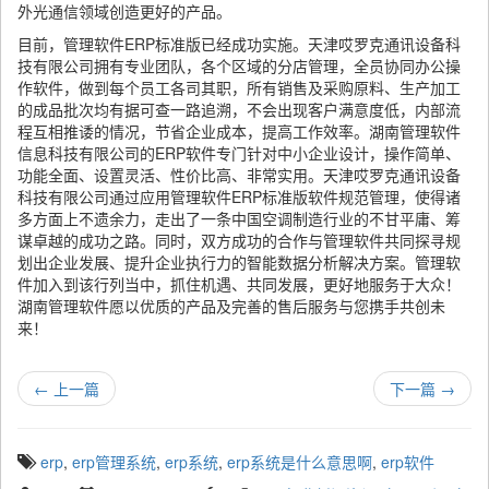
外光通信领域创造更好的产品。
目前，管理软件ERP标准版已经成功实施。天津哎罗克通讯设备科
技有限公司拥有专业团队，各个区域的分店管理，全员协同办公操
作软件，做到每个员工各司其职，所有销售及采购原料、生产加工
的成品批次均有据可查一路追溯，不会出现客户满意度低，内部流
程互相推诿的情况，节省企业成本，提高工作效率。湖南管理软件
信息科技有限公司的ERP软件专门针对中小企业设计，操作简单、
功能全面、设置灵活、性价比高、非常实用。天津哎罗克通讯设备
科技有限公司通过应用管理软件ERP标准版软件规范管理，使得诸
多方面上不遗余力，走出了一条中国空调制造行业的不甘平庸、筹
谋卓越的成功之路。同时，双方成功的合作与管理软件共同探寻规
划出企业发展、提升企业执行力的智能数据分析解决方案。管理软
件加入到该行列当中，抓住机遇、共同发展，更好地服务于大众！
湖南管理软件愿以优质的产品及完善的售后服务与您携手共创未
来！
←
上一篇
下一篇
→
T
erp
,
erp管理系统
,
erp系统
,
erp系统是什么意思啊
,
erp软件
a