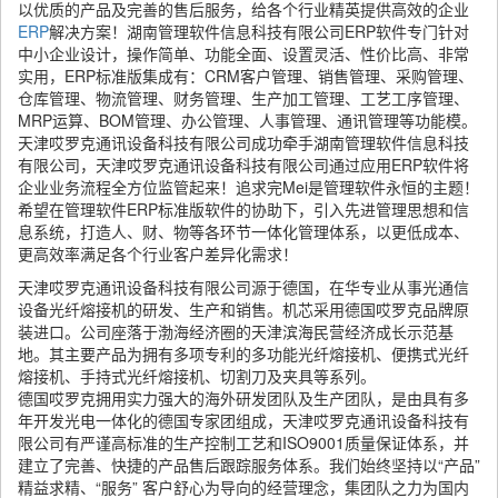
以优质的产品及完善的售后服务，给各个行业精英提供高效的企业
ERP
解决方案！湖南管理软件信息科技有限公司ERP软件专门针对
中小企业设计，操作简单、功能全面、设置灵活、性价比高、非常
实用，ERP标准版集成有：CRM客户管理、销售管理、采购管理、
仓库管理、物流管理、财务管理、生产加工管理、工艺工序管理、
MRP运算、BOM管理、办公管理、人事管理、通讯管理等功能模。
天津哎罗克通讯设备科技有限公司成功牵手湖南管理软件信息科技
有限公司，天津哎罗克通讯设备科技有限公司通过应用ERP软件将
企业业务流程全方位监管起来！追求完Mei是管理软件永恒的主题！
希望在管理软件ERP标准版软件的协助下，引入先进管理思想和信
息系统，打造人、财、物等各环节一体化管理体系，以更低成本、
更高效率满足各个行业客户差异化需求！
天津哎罗克通讯设备科技有限公司源于德国，在华专业从事光通信
设备光纤熔接机的研发、生产和销售。机芯采用德国哎罗克品牌原
装进口。公司座落于渤海经济圈的天津滨海民营经济成长示范基
地。其主要产品为拥有多项专利的多功能光纤熔接机、便携式光纤
熔接机、手持式光纤熔接机、切割刀及夹具等系列。
德国哎罗克拥用实力强大的海外研发团队及生产团队，是由具有多
年开发光电一体化的德国专家团组成，天津哎罗克通讯设备科技有
限公司有严谨高标准的生产控制工艺和ISO9001质量保证体系，并
建立了完善、快捷的产品售后跟踪服务体系。我们始终坚持以“产品”
精益求精、“服务” 客户舒心为导向的经营理念，集团队之力为国内