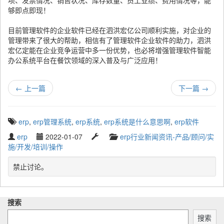
项、发票情况、销售状况、库存数量、员工业绩、费用情况等，能
够即点即现！
目前管理软件的企业软件已经在泗洪宏亿公司顺利实施，对企业的
管理带来了很大的帮助，相信有了管理软件企业软件的助力，泗洪
宏亿定能在企业竞争运营中多一份优势，也必将增强管理软件智能
办公系统平台在餐饮领域的深入普及与广泛应用！
←
上一篇
下一篇
→
T
erp
,
erp管理系统
,
erp系统
,
erp系统是什么意思啊
,
erp软件
a
W
P
L
C
erp
2022-01-07
erp行业新闻资讯-产品/顾问/实
g
r
u
a
a
施/开发/培训/操作
g
i
b
s
t
e
t
l
t
e
禁止讨论。
d
t
i
u
g
w
e
s
p
o
i
n
h
d
r
t
搜索
b
e
a
y
h
y
d
t
搜索
: