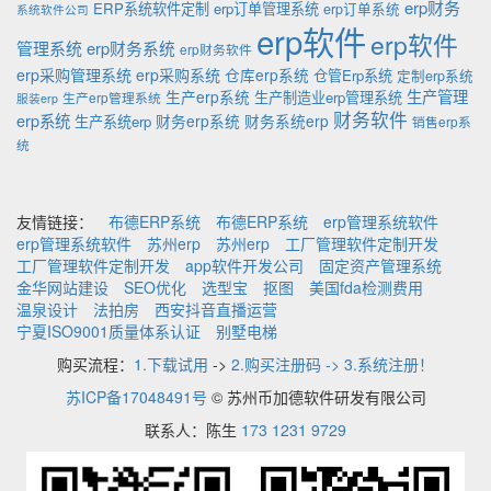
erp财务
ERP系统软件定制
erp订单管理系统
erp订单系统
系统软件公司
erp软件
erp软件
管理系统
erp财务系统
erp财务软件
erp采购管理系统
erp采购系统
仓库erp系统
仓管Erp系统
定制erp系统
生产管理
生产erp系统
生产制造业erp管理系统
生产erp管理系统
服装erp
财务软件
erp系统
财务erp系统
财务系统erp
生产系统erp
销售erp系
统
友情链接：
布德ERP系统
布德ERP系统
erp管理系统软件
erp管理系统软件
苏州erp
苏州erp
工厂管理软件定制开发
工厂管理软件定制开发
app软件开发公司
固定资产管理系统
金华网站建设
SEO优化
选型宝
抠图
美国fda检测费用
温泉设计
法拍房
西安抖音直播运营
宁夏ISO9001质量体系认证
别墅电梯
购买流程：
1.下载试用
->
2.购买注册码 -> 3.系统注册！
苏ICP备17048491号
© 苏州币加德软件研发有限公司
联系人：陈生
173 1231 9729