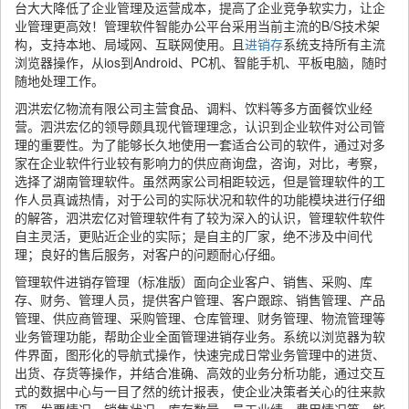
台大大降低了企业管理及运营成本，提高了企业竞争软实力，让企
业管理更高效！管理软件智能办公平台采用当前主流的B/S技术架
构，支持本地、局域网、互联网使用。且
进销存
系统支持所有主流
浏览器操作，从ios到Android、PC机、智能手机、平板电脑，随时
随地处理工作。
泗洪宏亿物流有限公司主营食品、调料、饮料等多方面餐饮业经
营。泗洪宏亿的领导颇具现代管理理念，认识到企业软件对公司管
理的重要性。为了能够长久地使用一套适合公司的软件，通过对多
家在企业软件行业较有影响力的供应商询盘，咨询，对比，考察，
选择了湖南管理软件。虽然两家公司相距较远，但是管理软件的工
作人员真诚热情，对于公司的实际状况和软件的功能模块进行仔细
的解答，泗洪宏亿对管理软件有了较为深入的认识，管理软件软件
自主灵活，更贴近企业的实际；是自主的厂家，绝不涉及中间代
理；良好的售后服务，对客户的问题耐心仔细。
管理软件进销存管理（标准版）面向企业客户、销售、采购、库
存、财务、管理人员，提供客户管理、客户跟踪、销售管理、产品
管理、供应商管理、采购管理、仓库管理、财务管理、物流管理等
业务管理功能，帮助企业全面管理进销存业务。系统以浏览器为软
件界面，图形化的导航式操作，快速完成日常业务管理中的进货、
出货、存货等操作，并结合准确、高效的业务分析功能，通过交互
式的数据中心与一目了然的统计报表，使企业决策者关心的往来款