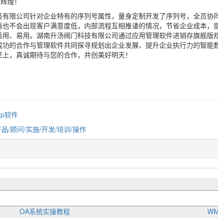
限辉煌！
技有限公司针对企业特有的序列号属性，量身定制开发了序列号，全员协
再也不会出现客户满意度低，内部流程互相推诿的情况，节省企业成本，
适用、易用。湖南升汤阀门科技有限公司通过应用管理软件进销存旗舰版
成功的合作与管理软件共同探寻规划出企业发展、提升企业执行力的智能
至上，真诚期待与您的合作，共创美好明天！
rp软件
产品/顾问/实施/开发/培训/操作
OA系统实操教程
W