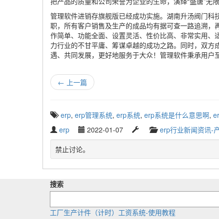
把产品的质量和公司荣誉为企业的生命，演绎“盛唐”无
管理软件进销存旗舰版已经成功实施。湖南升汤阀门科
职，所有客户销售及生产的成品均有据可查一路追溯，
作简单、功能全面、设置灵活、性价比高、非常实用、
力行业的不甘平庸、筹谋卓越的成功之路。同时，双方
遇、共同发展，更好地服务于大众！管理软件秉承用户
←
上一篇
T
erp
,
erp管理系统
,
erp系统
,
erp系统是什么意思啊
,
e
a
W
P
L
C
erp
2022-01-07
erp行业新闻资讯-
g
r
u
a
a
g
i
b
s
t
禁止讨论。
e
t
l
t
e
d
t
i
u
g
w
e
s
p
o
i
搜索
n
h
d
r
t
b
e
a
y
h
y
d
t
工厂生产计件（计时）工资系统-使用教程
:
e