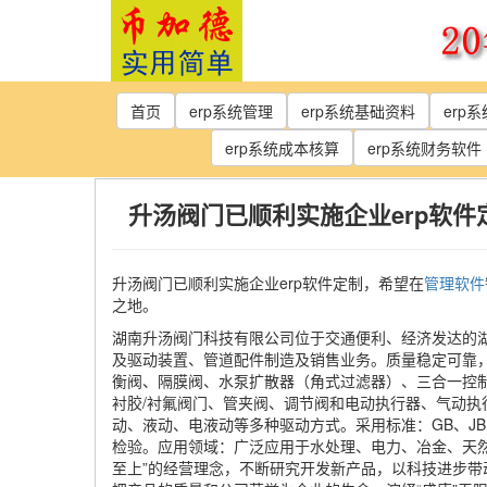
Skip
to
the
content
首页
erp系统管理
erp系统基础资料
erp
erp系统成本核算
erp系统财务软件
升汤阀门已顺利实施企业erp软件
升汤阀门已顺利实施企业erp软件定制，希望在
管理软件
之地。
湖南升汤阀门科技有限公司位于交通便利、经济发达的
及驱动装置、管道配件制造及销售业务。质量稳定可靠
衡阀、隔膜阀、水泵扩散器（角式过滤器）、三合一控
衬胶/衬氟阀门、管夹阀、调节阀和电动执行器、气动
动、液动、电液动等多种驱动方式。采用标准：GB、JB、
检验。应用领域：广泛应用于水处理、电力、冶金、天
至上”的经营理念，不断研究开发新产品，以科技进步带