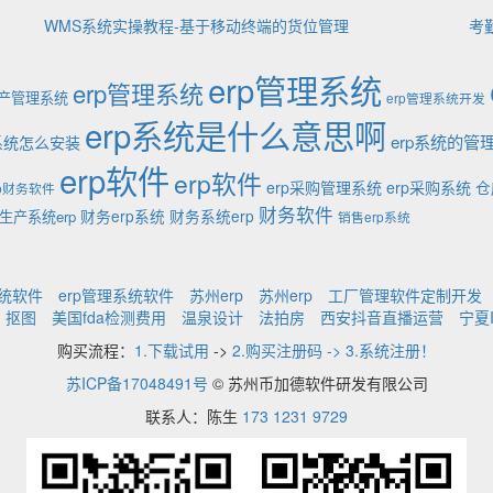
WMS系统实操教程-基于移动终端的货位管理
考
erp管理系统
erp管理系统
生产管理系统
erp管理系统开发
erp系统是什么意思啊
erp系统的管
p系统怎么安装
erp软件
erp软件
erp采购管理系统
erp采购系统
仓
rp财务软件
财务软件
财务erp系统
财务系统erp
生产系统erp
销售erp系统
系统软件
erp管理系统软件
苏州erp
苏州erp
工厂管理软件定制开发
抠图
美国fda检测费用
温泉设计
法拍房
西安抖音直播运营
宁夏
购买流程：
1.下载试用
->
2.购买注册码 -> 3.系统注册！
苏ICP备17048491号
© 苏州币加德软件研发有限公司
联系人：陈生
173 1231 9729