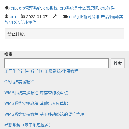
T
erp
,
erp管理系统
,
erp系统
,
erp系统是什么意思啊
,
erp软件
a
W
P
L
C
erp
2022-01-07
erp行业新闻资讯-产品/顾问/实
g
r
u
a
a
施/开发/培训/操作
g
i
b
s
t
e
t
l
t
e
禁止讨论。
d
t
i
u
g
w
e
s
p
o
i
n
h
d
r
t
搜索
b
e
a
y
h
y
d
t
搜索
:
e
工厂生产计件（计时）工资系统-使用教程
OA系统实操教程
WMS系统实操教程-库存查询及盘点
WMS系统实操教程-其他出入库单据
WMS系统实操教程-基于移动终端的货位管理
考勤系统（基于地理位置）