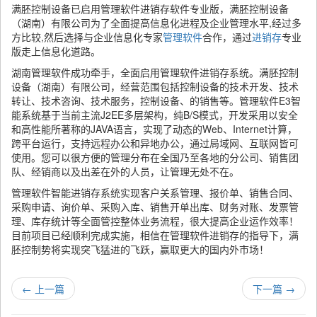
满胚控制设备已启用管理软件进销存软件专业版，满胚控制设备
（湖南）有限公司为了全面提高信息化进程及企业管理水平,经过多
方比较,然后选择与企业信息化专家
管理软件
合作，通过
进销存
专业
版走上信息化道路。
湖南管理软件成功牵手，全面启用管理软件进销存系统。满胚控制
设备（湖南）有限公司，经营范围包括控制设备的技术开发、技术
转让、技术咨询、技术服务，控制设备、的销售等。管理软件E3智
能系统基于当前主流J2EE多层架构，纯B/S模式，开发采用以安全
和高性能所著称的JAVA语言，实现了动态的Web、Internet计算，
跨平台运行，支持远程办公和异地办公，通过局域网、互联网皆可
使用。您可以很方便的管理分布在全国乃至各地的分公司、销售团
队、经销商以及出差在外的人员，让管理无处不在。
管理软件智能进销存系统实现客户关系管理、报价单、销售合同、
采购申请、询价单、采购入库、销售开单出库、财务对账、发票管
理、库存统计等全面管控整体业务流程，很大提高企业运作效率！
目前项目已经顺利完成实施，相信在管理软件进销存的指导下，满
胚控制势将实现突飞猛进的飞跃，赢取更大的国内外市场！
←
上一篇
下一篇
→