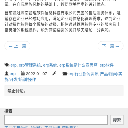
量。在自我民族风格的基础上，领悟欧美居室的设计优点。
目前通过湖南管理软件信息科技有限公司完善的售后服务体系，进
销存在企业已经成功应用，满足企业对信息化管理需求，达到企业
针对操作软件每个模块的对接，相信通过管理软件专业的服务及丰
富灵活的系统操作，能为蓝诺装饰的美好明天增加一分色彩。
←
上一篇
下一篇
→
T
erp
,
erp管理系统
,
erp系统
,
erp系统是什么意思啊
,
erp软件
a
W
P
L
C
erp
2022-01-07
erp行业新闻资讯-产品/顾问/实
g
r
u
a
a
施/开发/培训/操作
g
i
b
s
t
e
t
l
t
e
禁止讨论。
d
t
i
u
g
w
e
s
p
o
i
n
h
d
r
t
搜索
b
e
a
y
h
y
d
t
搜索
:
e
工厂生产计件（计时）工资系统-使用教程