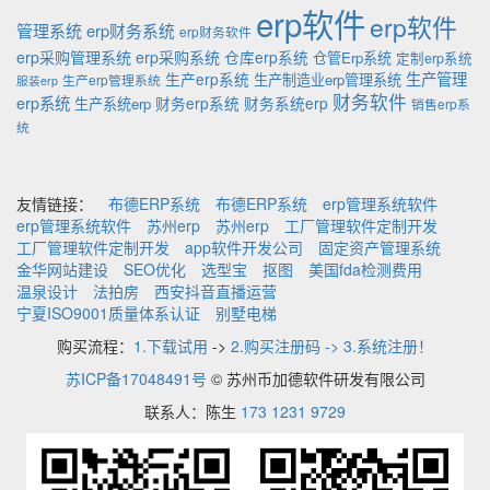
erp软件
erp软件
管理系统
erp财务系统
erp财务软件
erp采购管理系统
erp采购系统
仓库erp系统
仓管Erp系统
定制erp系统
生产管理
生产erp系统
生产制造业erp管理系统
生产erp管理系统
服装erp
财务软件
erp系统
财务erp系统
财务系统erp
生产系统erp
销售erp系
统
友情链接：
布德ERP系统
布德ERP系统
erp管理系统软件
erp管理系统软件
苏州erp
苏州erp
工厂管理软件定制开发
工厂管理软件定制开发
app软件开发公司
固定资产管理系统
金华网站建设
SEO优化
选型宝
抠图
美国fda检测费用
温泉设计
法拍房
西安抖音直播运营
宁夏ISO9001质量体系认证
别墅电梯
购买流程：
1.下载试用
->
2.购买注册码 -> 3.系统注册！
苏ICP备17048491号
© 苏州币加德软件研发有限公司
联系人：陈生
173 1231 9729