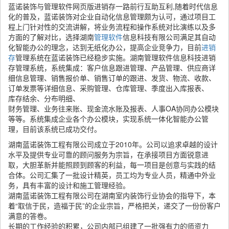
蓝诺装饰与管理软件网页版进销存一路前行互助互利,随着时代信息
化的普及，蓝诺装饰对企业自动化信息管理颇为认可，通过项目工
程上门针对性的交流讲解，将业务流程和操作系统对比演练以及多
方面的了解对比，选择湖南
管理软件
信息科技有限公司满足其自动
化智能办公的理念，达到无纸化办公，提高企业竞争力，目前
进销
存
管理系统在蓝诺装饰已经稳步实施。湖南管理软件信息科技进销
存管理系统，系统集成：客户信息跟进管理、产品管理、供应商详
细信息管理、销售报价单、销售订单的跟进、发货、物流、收款、
订单发票等详细信息、采购管理、仓库管理、季度出入库报表、
库存结余、分布明细、
财务管理、业务往来账、现金流水账及报表、人事OA协同办公模块
等等。系统集成企业各个办公模块，实现系统一体化智能办公管
理，目前该系统已成功交付。
湖南蓝诺装饰工程有限公司成立于2010年。公司以追求卓越的设计
水平及提供专业可靠的顾问服务为宗旨，在承接项目方面锐意进
取，大胆革新并能照顾到顾客的利益，每一项目是创意与实践的结
合体。公司汇集了一批设计精英，员工均为专业人员，精通中外业
务，具有丰富的设计和施工管理经验。
湖南蓝诺装饰工程有限公司在湖南室内装饰行业协会的指导下，本
着“取信于民，造福于民”的企业宗旨，严格把关，递交了一份份客户
满意的答卷。
长期的工作经验的积累，公司内部已组建了一批强有力的师资力