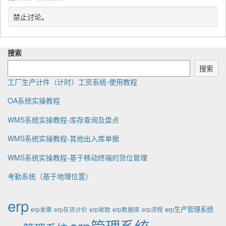
g
i
b
s
t
e
t
l
t
e
禁止讨论。
d
t
i
u
g
w
e
s
p
o
i
n
h
d
r
t
搜索
b
e
a
y
h
y
d
t
搜索
:
e
工厂生产计件（计时）工资系统-使用教程
OA系统实操教程
WMS系统实操教程-库存查询及盘点
WMS系统实操教程-其他出入库单据
WMS系统实操教程-基于移动终端的货位管理
考勤系统（基于地理位置）
erp
erp生产管理系统
erp发票
erp存货计价
erp收款
erp数据库
erp流程
erp管理系统