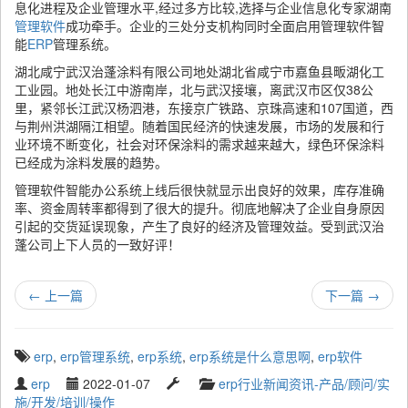
息化进程及企业管理水平,经过多方比较,选择与企业信息化专家湖南
管理软件
成功牵手。企业的三处分支机构同时全面启用管理软件智
能
ERP
管理系统。
湖北咸宁武汉治蓬涂料有限公司地处湖北省咸宁市嘉鱼县畈湖化工
工业园。地处长江中游南岸，北与武汉接壤，离武汉市区仅38公
里，紧邻长江武汉杨泗港，东接京广铁路、京珠高速和107国道，西
与荆州洪湖隔江相望。随着国民经济的快速发展，市场的发展和行
业环境不断变化，社会对环保涂料的需求越来越大，绿色环保涂料
已经成为涂料发展的趋势。
管理软件智能办公系统上线后很快就显示出良好的效果，库存准确
率、资金周转率都得到了很大的提升。彻底地解决了企业自身原因
引起的交货延误现象，产生了良好的经济及管理效益。受到武汉治
蓬公司上下人员的一致好评！
←
上一篇
下一篇
→
T
erp
,
erp管理系统
,
erp系统
,
erp系统是什么意思啊
,
erp软件
a
W
P
L
C
erp
2022-01-07
erp行业新闻资讯-产品/顾问/实
g
r
u
a
a
施/开发/培训/操作