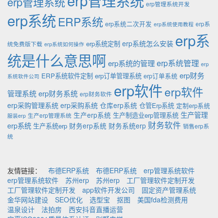
erp管理系统
erp管理系统开发
erp系统
ERP系统
erp系统二次开发
erp系
erp系统使用教程
erp系
erp系统怎么安装
erp系统定制
统免费版下载
erp系统如何操作
统是什么意思啊
erp系统的管理
erp系统管理
erp
erp财务
ERP系统软件定制
erp订单管理系统
erp订单系统
系统软件公司
erp软件
erp软件
管理系统
erp财务系统
erp财务软件
erp采购管理系统
erp采购系统
仓库erp系统
仓管Erp系统
定制erp系统
生产管理
生产erp系统
生产制造业erp管理系统
生产erp管理系统
服装erp
财务软件
erp系统
财务erp系统
财务系统erp
生产系统erp
销售erp系
统
友情链接：
布德ERP系统
布德ERP系统
erp管理系统软件
erp管理系统软件
苏州erp
苏州erp
工厂管理软件定制开发
工厂管理软件定制开发
app软件开发公司
固定资产管理系统
金华网站建设
SEO优化
选型宝
抠图
美国fda检测费用
温泉设计
法拍房
西安抖音直播运营