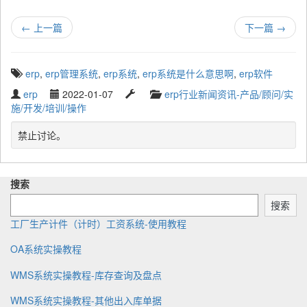
←
上一篇
下一篇
→
T
erp
,
erp管理系统
,
erp系统
,
erp系统是什么意思啊
,
erp软件
a
W
P
L
C
erp
2022-01-07
erp行业新闻资讯-产品/顾问/实
g
r
u
a
a
施/开发/培训/操作
g
i
b
s
t
e
t
l
t
e
禁止讨论。
d
t
i
u
g
w
e
s
p
o
i
n
h
d
r
t
搜索
b
e
a
y
h
y
d
t
搜索
:
e
工厂生产计件（计时）工资系统-使用教程
OA系统实操教程
WMS系统实操教程-库存查询及盘点
WMS系统实操教程-其他出入库单据