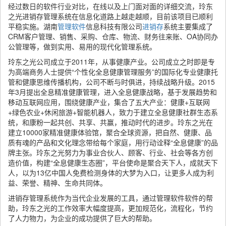
经过数日的软件行业对比，在线以及上门面对面的详细交流，玲东
之光进销存管理系统在信息化道路上越走越顺，目前该项目已顺利
平稳实施。湖南
管理软件
信息科技有限公司
进销存
系统主要集成了
CRM客户管理、销售、采购、仓库、物流、财务往来账、OA协同办
公管理等，做到实用、易用的现代化管理系统。
玲东之光公司成立于2011年，从事健康产业。公司成立之时即是专
为高端商务人士提供“个性化全息健康管理服务”的国际化专业健康托
管和健康思维传播机构，公司不断与时俱进，持续战略升级。2015
年3月提出全息精准健康管理，进入全息健康战略，基于发展趋势和
移动互联网应用，围绕健康产业，集合了五大产业：健康+互联网
+绿色农业+休闲旅游+智能机器人，致力于建立全息健康社群生态系
统，和康粉一起共创、共享、共赢，推动时代的进步。玲东之光在
建立10000家精准健康体验馆，聚合全球资源，把自然、健康、品
质有魂的产品和文化理念带给每个家庭，用行动诠释“全息健康”的品
牌主张。玲东之光努力为事业合伙人、顾客、行业、社会等各方创
造价值，构建“全息健康生态圈”，平台使命是聚合天下人，成就天下
人，以为13亿中国人免费检测身体的大梦为入口，让更多人成为利
益、荣誉、精神、生命共同体。
进销存管理系统作为当代企业发展的工具，通过管理软件软件的帮
助，玲东之光的工作效率大幅度提高，更加规范化，流程化，节约
了人力物力，为企业的成功提供了巨大的帮助。