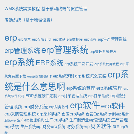
WMS系统实操教程-基于移动终端的货位管理
考勤系统（基于地理位置）
erp
erp生产管理系统
erp发票
erp存货计价
erp收款
erp数据库
erp流程
erp管理系统
erp管理系统
erp管理系统开发
erp系统
ERP系统
erp系统二次开发
erp系
erp系统使用教程
erp系
erp系统怎么安装
erp系统定制
统免费版下载
erp系统如何操作
统是什么意思啊
erp系统的管理
erp系统管理
erp
erp财务
ERP系统软件定制
erp订单管理系统
erp订单系统
系统软件公司
erp软件
erp软件
管理系统
erp财务系统
erp财务软件
erp采购管理系统
erp采购系统
仓库erp系统
仓管Erp系统
定制erp系统
生产管理
生产erp系统
生产制造业erp管理系统
生产erp管理系统
服装erp
财务软件
erp系统
财务erp系统
财务系统erp
生产系统erp
销售erp系
统