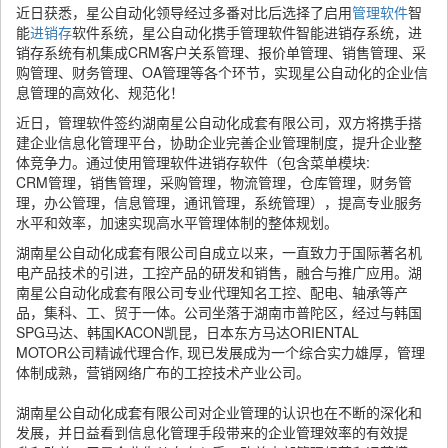
近日获悉，星公自动化领导经过多番对比后选择了启用
管理软件
智
能
进销存
软件系统，星公自动化携手管理软件智能进销存系统，进
销存系统有机集成CRM客户关系管理、报价单管理、销售管理、采
购管理、财务管理、OA管理等各个环节，实现星公自动化的企业信
息管理的高效化、规范化！
近日，管理软件签约湖南星公自动化成套有限公司，双方将携手搭
建企业信息化管理平台，协助企业完善企业管理制度，提升企业整
体竞争力。通过使用管理软件进销存软件（包含菜单模块:
CRM管理，销售管理，采购管理，物流管理，仓库管理，财务管
理，办公管理，信息管理，通讯管理，系统管理），提高专业服务
水平和效率，加速实现高水平管理体制的整体规划。
湖南星公自动化成套有限公司自成立以来，一直致力于国际著名机
电产品技术的引进，工控产品的研发和销售，融合与推广应用。湖
南星公自动化成套有限公司专业代理知名工控、配电、轴承等产
品，集科、工、贸于一体。公司坐落于湖南市普陀区，经过与韩国
SPG马达、韩国KACON凯昆，日本东方马达ORIENTAL
MOTOR公司精诚代理合作, 现已发展成为一个综合实力雄厚，管理
体制成熟，营销网络广布的工控技术产业公司。
湖南星公自动化成套有限公司对企业管理的认识也在不断的深化和
发展，并日益看到信息化管理手段带来的企业管理效率的有效提