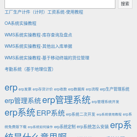
y
d
t
搜索
:
e
工厂生产计件（计时）工资系统-使用教程
OA系统实操教程
WMS系统实操教程-库存查询及盘点
WMS系统实操教程-其他出入库单据
WMS系统实操教程-基于移动终端的货位管理
考勤系统（基于地理位置）
erp
erp生产管理系统
erp发票
erp存货计价
erp收款
erp数据库
erp流程
erp管理系统
erp管理系统
erp管理系统开发
erp系统
ERP系统
erp系统二次开发
erp系
erp系统使用教程
erp系
erp系统怎么安装
erp系统定制
统免费版下载
erp系统如何操作
统是什么意思啊