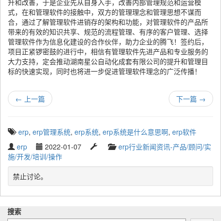
升和改善，于是企业先从自身入手，改善内部管理规范和运营模
式，在和管理软件的接触中，双方的管理理念和管理思想不谋而
合，通过了解管理软件进销存的架构和功能，对管理软件的产品所
带来的有效的知识共享、规范的流程管理、有序的客户管理、选择
管理软件作为信息化建设的合作伙伴，助力企业的腾飞！签约后，
项目正紧锣密鼓的进行中，相信有管理软件先进产品和专业服务的
大力支持，定会推动湖南星公自动化成套有限公司的提升和管理目
标的快速实现，同时也将进一步促进管理软件理念的广泛传播！
←
上一篇
下一篇
→
T
erp
,
erp管理系统
,
erp系统
,
erp系统是什么意思啊
,
erp软件
a
W
P
L
C
erp
2022-01-07
erp行业新闻资讯-产品/顾问/实
g
r
u
a
a
施/开发/培训/操作
g
i
b
s
t
e
t
l
t
e
禁止讨论。
d
t
i
u
g
w
e
s
p
o
i
n
h
d
r
t
搜索
b
e
a
y
h