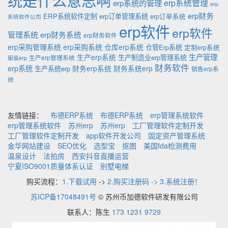
erp系统的管理
erp系统管理
erp
erp财务
ERP系统软件定制
erp订单管理系统
erp订单系统
系统软件公司
erp软件
erp软件
管理系统
erp财务系统
erp财务软件
erp采购管理系统
erp采购系统
仓库erp系统
仓管Erp系统
定制erp系统
生产管理
生产erp系统
生产制造业erp管理系统
生产erp管理系统
服装erp
财务软件
erp系统
财务erp系统
财务系统erp
生产系统erp
销售erp系
统
友情链接：
布德ERP系统
布德ERP系统
erp管理系统软件
erp管理系统软件
苏州erp
苏州erp
工厂管理软件定制开发
工厂管理软件定制开发
app软件开发公司
固定资产管理系统
金华网站建设
SEO优化
选型宝
抠图
美国fda检测费用
温泉设计
法拍房
西安抖音直播运营
宁夏ISO9001质量体系认证
别墅电梯
购买流程：
1.下载试用
->
2.购买注册码 -> 3.系统注册！
苏ICP备17048491号
© 苏州币加德软件研发有限公司
联系人：陈生
173 1231 9729