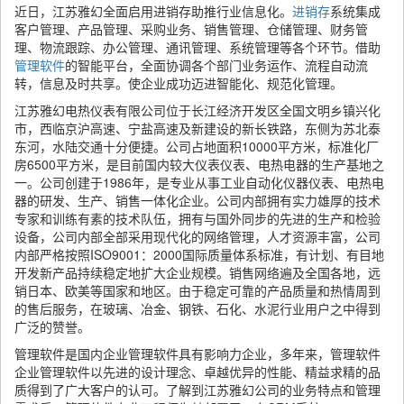
近日，江苏雅幻全面启用进销存助推行业信息化。
进销存
系统集成
客户管理、产品管理、采购业务、销售管理、仓储管理、财务管
理、物流跟踪、办公管理、通讯管理、系统管理等各个环节。借助
管理软件
的智能平台，全面协调各个部门业务运作、流程自动流
转，信息及时共享。使企业成功迈进智能化、规范化管理。
江苏雅幻电热仪表有限公司位于长江经济开发区全国文明乡镇兴化
市，西临京沪高速、宁盐高速及新建设的新长铁路，东侧为苏北泰
东河，水陆交通十分便捷。公司占地面积10000平方米，标准化厂
房6500平方米，是目前国内较大仪表仪表、电热电器的生产基地之
一。公司创建于1986年，是专业从事工业自动化仪器仪表、电热电
器的研发、生产、销售一体化企业。公司内部拥有实力雄厚的技术
专家和训练有素的技术队伍，拥有与国外同步的先进的生产和检验
设备，公司内部全部采用现代化的网络管理，人才资源丰富，公司
内部严格按照ISO9001：2000国际质量体系标准，有计划、有目地
开发新产品持续稳定地扩大企业规模。销售网络遍及全国各地，远
销日本、欧美等国家和地区。由于稳定可靠的产品质量和热情周到
的售后服务，在玻璃、冶金、钢铁、石化、水泥行业用户之中得到
广泛的赞誉。
管理软件是国内企业管理软件具有影响力企业，多年来，管理软件
企业管理软件以先进的设计理念、卓越优异的性能、精益求精的品
质得到了广大客户的认可。了解到江苏雅幻公司的业务特点和管理