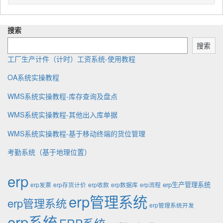
t
i
u
g
w
e
s
p
o
i
n
h
d
r
t
搜索
b
e
a
y
h
y
d
t
搜索
:
e
工厂生产计件（计时）工资系统-使用教程
OA系统实操教程
WMS系统实操教程-库存查询及盘点
WMS系统实操教程-其他出入库单据
WMS系统实操教程-基于移动终端的货位管理
考勤系统（基于地理位置）
erp
erp生产管理系统
erp发票
erp存货计价
erp收款
erp数据库
erp流程
erp管理系统
erp管理系统
erp管理系统开发
erp系统
ERP系统