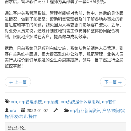
需求后，管理软件专业工程师为其部署了一套CRM系统。
通过客户关系管理系统，管理者能够对售前、售中、售后的具体跟
进情况，做到了如指掌；帮助销售管理者及时了解各地办事处的销
售进度和存在的问题，避免因为人事变更而影响客户流失、丢单；
对业务人员来说，通过计划性地销售工作安排和整体协同配合机
制，限度地挖掘潜在客户，提高做单成功效率。
据悉，目前系统已经顺利完成实施，系统从售前销售人员管理、到
客户关系维护跟进，很大提高雅幻办公效率，规范管理，业务人员
实行从报价到订单跟进的全生命周期跟踪，领导一目了然进行全局
监控掌握！
←
上一篇
下一篇
→
T
erp
,
erp管理系统
,
erp系统
,
erp系统是什么意思啊
,
erp软件
a
W
P
L
C
erp
2022-01-07
erp行业新闻资讯-产品/顾问/实
g
r
u
a
a
施/开发/培训/操作
g
i
b
s
t
e
t
l
t
e
禁止讨论。
d