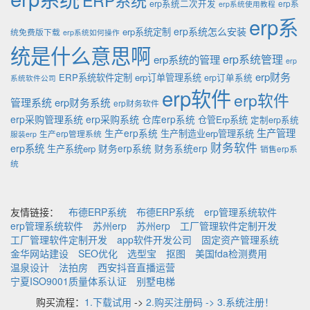
erp系统二次开发
erp系
erp系统使用教程
erp系
erp系统怎么安装
erp系统定制
统免费版下载
erp系统如何操作
统是什么意思啊
erp系统的管理
erp系统管理
erp
erp财务
ERP系统软件定制
erp订单管理系统
erp订单系统
系统软件公司
erp软件
erp软件
管理系统
erp财务系统
erp财务软件
erp采购管理系统
erp采购系统
仓库erp系统
仓管Erp系统
定制erp系统
生产管理
生产erp系统
生产制造业erp管理系统
生产erp管理系统
服装erp
财务软件
erp系统
财务erp系统
财务系统erp
生产系统erp
销售erp系
统
友情链接：
布德ERP系统
布德ERP系统
erp管理系统软件
erp管理系统软件
苏州erp
苏州erp
工厂管理软件定制开发
工厂管理软件定制开发
app软件开发公司
固定资产管理系统
金华网站建设
SEO优化
选型宝
抠图
美国fda检测费用
温泉设计
法拍房
西安抖音直播运营
宁夏ISO9001质量体系认证
别墅电梯
购买流程：
1.下载试用
->
2.购买注册码 -> 3.系统注册！