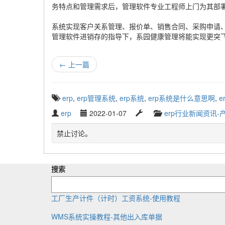
务特点和管理需求后，管理软件专业工程师上门为其部署
系统实现客户关系管理、报价单、销售合同、采购申请
管理软件进销存的指导下，系园健康管理将能实现更突
←
上一篇
T
erp
,
erp管理系统
,
erp系统
,
erp系统是什么意思啊
,
e
a
W
P
L
C
erp
2022-01-07
erp行业新闻资讯-
g
r
u
a
a
g
i
b
s
t
禁止讨论。
e
t
l
t
e
d
t
i
u
g
w
e
s
p
o
i
搜索
n
h
d
r
t
b
e
a
y
h
y
d
t
工厂生产计件（计时）工资系统-使用教程
:
e
WMS系统实操教程-其他出入库单据