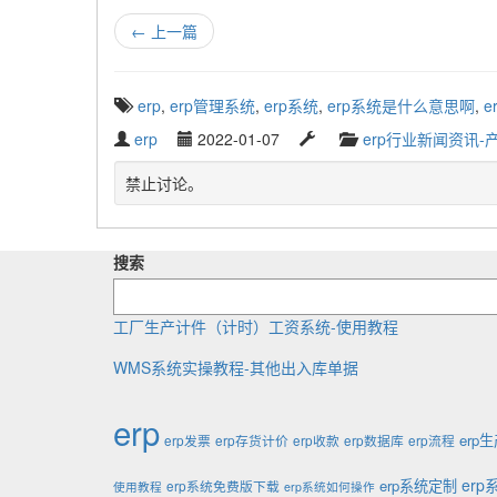
←
上一篇
T
erp
,
erp管理系统
,
erp系统
,
erp系统是什么意思啊
,
e
a
W
P
L
C
erp
2022-01-07
erp行业新闻资讯-
g
r
u
a
a
g
i
b
s
t
禁止讨论。
e
t
l
t
e
d
t
i
u
g
w
e
s
p
o
i
搜索
n
h
d
r
t
b
e
a
y
h
y
d
t
工厂生产计件（计时）工资系统-使用教程
:
e
WMS系统实操教程-其他出入库单据
erp
erp
erp发票
erp存货计价
erp收款
erp数据库
erp流程
er
erp系统定制
erp系统免费版下载
使用教程
erp系统如何操作