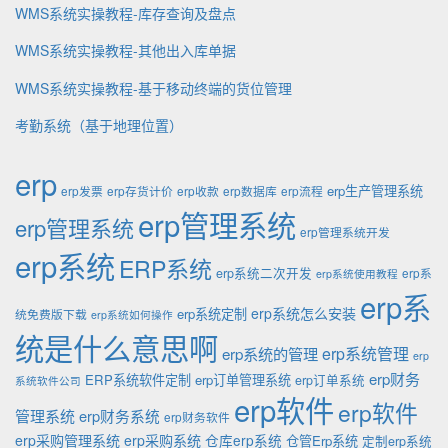
WMS系统实操教程-库存查询及盘点
WMS系统实操教程-其他出入库单据
WMS系统实操教程-基于移动终端的货位管理
考勤系统（基于地理位置）
erp
erp生产管理系统
erp发票
erp存货计价
erp收款
erp数据库
erp流程
erp管理系统
erp管理系统
erp管理系统开发
erp系统
ERP系统
erp系统二次开发
erp系
erp系统使用教程
erp系
erp系统怎么安装
erp系统定制
统免费版下载
erp系统如何操作
统是什么意思啊
erp系统的管理
erp系统管理
erp
erp财务
ERP系统软件定制
erp订单管理系统
erp订单系统
系统软件公司
erp软件
erp软件
管理系统
erp财务系统
erp财务软件
erp采购管理系统
erp采购系统
仓库erp系统
仓管Erp系统
定制erp系统