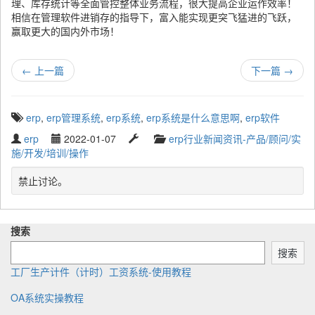
理、库存统计等全面管控整体业务流程，很大提高企业运作效率！
相信在管理软件进销存的指导下，富入能实现更突飞猛进的飞跃，
赢取更大的国内外市场！
←
上一篇
下一篇
→
T
erp
,
erp管理系统
,
erp系统
,
erp系统是什么意思啊
,
erp软件
a
W
P
L
C
erp
2022-01-07
erp行业新闻资讯-产品/顾问/实
g
r
u
a
a
施/开发/培训/操作
g
i
b
s
t
e
t
l
t
e
禁止讨论。
d
t
i
u
g
w
e
s
p
o
i
n
h
d
r
t
搜索
b
e
a
y
h
y
d
t
搜索
:
e
工厂生产计件（计时）工资系统-使用教程
OA系统实操教程