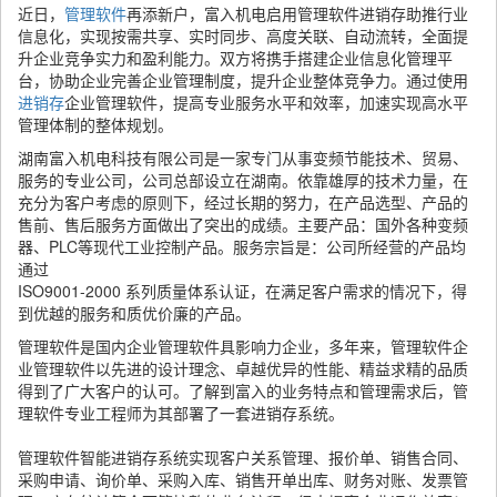
近日，
管理软件
再添新户，富入机电启用管理软件进销存助推行业
信息化，实现按需共享、实时同步、高度关联、自动流转，全面提
升企业竞争实力和盈利能力。双方将携手搭建企业信息化管理平
台，协助企业完善企业管理制度，提升企业整体竞争力。通过使用
进销存
企业管理软件，提高专业服务水平和效率，加速实现高水平
管理体制的整体规划。
湖南富入机电科技有限公司是一家专门从事变频节能技术、贸易、
服务的专业公司，公司总部设立在湖南。依靠雄厚的技术力量，在
充分为客户考虑的原则下，经过长期的努力，在产品选型、产品的
售前、售后服务方面做出了突出的成绩。主要产品：国外各种变频
器、PLC等现代工业控制产品。服务宗旨是：公司所经营的产品均
通过
ISO9001-2000 系列质量体系认证，在满足客户需求的情况下，得
到优越的服务和质优价廉的产品。
管理软件是国内企业管理软件具影响力企业，多年来，管理软件企
业管理软件以先进的设计理念、卓越优异的性能、精益求精的品质
得到了广大客户的认可。了解到富入的业务特点和管理需求后，管
理软件专业工程师为其部署了一套进销存系统。
管理软件智能进销存系统实现客户关系管理、报价单、销售合同、
采购申请、询价单、采购入库、销售开单出库、财务对账、发票管