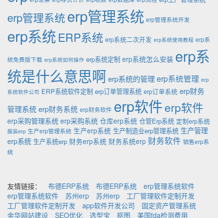
erp管理系统
erp管理系统
erp管理系统开发
erp系统
ERP系统
erp系统二次开发
erp系
erp系统使用教程
erp系
erp系统怎么安装
erp系统定制
统免费版下载
erp系统如何操作
统是什么意思啊
erp系统的管理
erp系统管理
erp
erp财务
ERP系统软件定制
erp订单管理系统
erp订单系统
系统软件公司
erp软件
erp软件
管理系统
erp财务系统
erp财务软件
erp采购管理系统
erp采购系统
仓库erp系统
仓管Erp系统
定制erp系统
生产管理
生产erp系统
生产制造业erp管理系统
生产erp管理系统
服装erp
财务软件
erp系统
财务erp系统
财务系统erp
生产系统erp
销售erp系
统
友情链接：
布德ERP系统
布德ERP系统
erp管理系统软件
erp管理系统软件
苏州erp
苏州erp
工厂管理软件定制开发
工厂管理软件定制开发
app软件开发公司
固定资产管理系统
金华网站建设
SEO优化
选型宝
抠图
美国fda检测费用