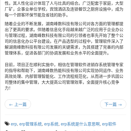
性。其人性化设计体现了人与灶具的结合。广泛配套于家庭，大型
厂矿，企事业单位学校，宾馆酒店及连锁餐饮之厨房设施中，成为
每一个顾客环保节能及省钱的助手。
随着企业的不断发展，湖南峰数科技有限公司对各方面的管理都提
出了更高的要求。伴随着信息化手段越来越广泛的应用于企业办公
与管理过程，湖南峰数科技有限公司的引领者也率先开始了整个公
司的信息化办公平台建设。在产品选型的过程中，管理软件深入了
解湖南峰数科技有限公司发展的关键需求，为其搭建了完善的内部
管理体系，促进各部门的协调发展和业务水平的全面提升。
目前，项目正在顺利实施中，相信在管理软件进销存系统管理专家
的指导和帮助下，湖南峰数热能科技有限公司实现协同运作、业务
高效处理、内部管理智能化、工作流程规范化，从而进一步巩固公
司整体的集中管理，大大提高公司管理效率，全面提升核心竞争
力！
←
上一篇
下一篇
→
T
erp
,
erp管理系统
,
erp系统
,
erp系统是什么意思啊
,
erp软件
a