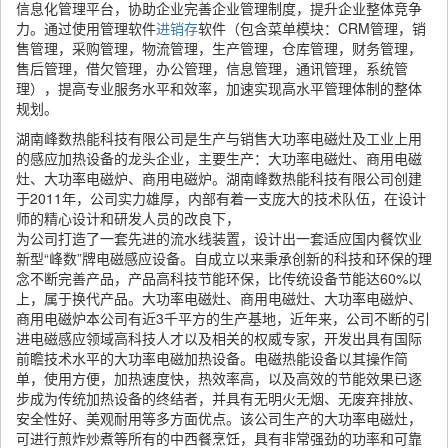
信息化管理平台，协助企业完善企业管理制度，提升企业整体竞争
力。通过使用管理软件
进销存
软件（包含菜单模块：CRM管理，销
售管理，采购管理，物流管理，生产管理，仓库管理，财务管理，
售后管理，借欠管理，办公管理，信息管理，通讯管理，系统管
理），提高专业服务水平和效率，加速实现高水平管理体制的整体
规划。
湖南峰数热能科技有限公司是生产与销售大功率电磁灶及工业上用
的感应加热设备的龙头企业，主要生产：大功率电磁灶、商用电磁
灶、大功率电磁炉、商用电磁炉。湖南峰数热能科技有限公司创建
于2011年，公司实力雄厚，内部有着一支庞大的技术队伍，在设计
师的精心设计和研发人员的改良下，
为公司打造了一套先进的流水线装置，设计出一套适应国内餐饮业
新型“峰数”牌电磁感应设备。自成立以来秉承创新的科技和环保的理
念不断完善产品，产品高科技节能环保，比传统设备节能达60%以
上，属于换代产品。大功率电磁灶、商用电磁灶、大功率电磁炉、
商用电磁炉本公司有近3千平方的生产基地，近年来，公司不断的引
进电磁感应领域高科技人才以及相关的权威专家，开发出具有国际
前瞻技术水平的大功率电磁加热设备。电磁热能设备以其操作简
单，使用方便，加热速度快，热效率高，以及高效的节能效果已逐
步成为传统加热设备的终结者，并具有无明火无烟、无废弃排放、
安全性好、美观耐用等多方面优点。该公司生产的大功率电磁灶，
可进行煎炸炒煮等所有的中西餐烹饪，具有非常强劲的功率和可靠