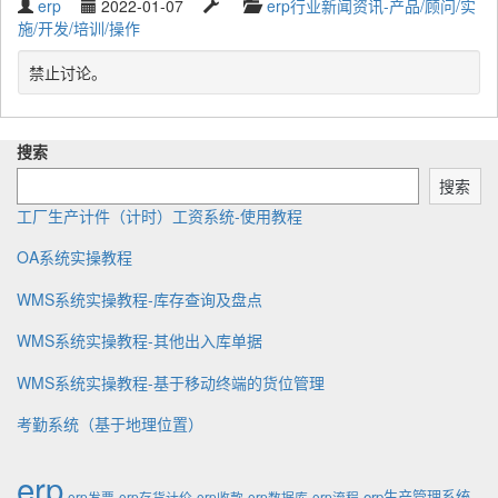
W
P
L
C
erp
2022-01-07
erp行业新闻资讯-产品/顾问/实
g
r
u
a
a
施/开发/培训/操作
g
i
b
s
t
e
t
l
t
e
禁止讨论。
d
t
i
u
g
w
e
s
p
o
i
n
h
d
r
t
搜索
b
e
a
y
h
y
d
t
搜索
:
e
工厂生产计件（计时）工资系统-使用教程
OA系统实操教程
WMS系统实操教程-库存查询及盘点
WMS系统实操教程-其他出入库单据
WMS系统实操教程-基于移动终端的货位管理
考勤系统（基于地理位置）
erp
erp生产管理系统
erp发票
erp存货计价
erp收款
erp数据库
erp流程