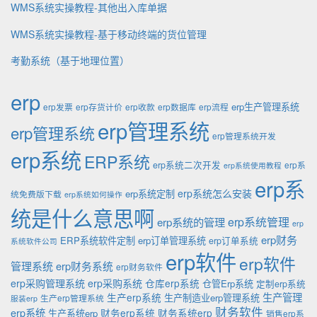
WMS系统实操教程-其他出入库单据
WMS系统实操教程-基于移动终端的货位管理
考勤系统（基于地理位置）
erp
erp生产管理系统
erp发票
erp存货计价
erp收款
erp数据库
erp流程
erp管理系统
erp管理系统
erp管理系统开发
erp系统
ERP系统
erp系统二次开发
erp系
erp系统使用教程
erp系
erp系统怎么安装
erp系统定制
统免费版下载
erp系统如何操作
统是什么意思啊
erp系统的管理
erp系统管理
erp
erp财务
ERP系统软件定制
erp订单管理系统
erp订单系统
系统软件公司
erp软件
erp软件
管理系统
erp财务系统
erp财务软件
erp采购管理系统
erp采购系统
仓库erp系统
仓管Erp系统
定制erp系统
生产管理
生产erp系统
生产制造业erp管理系统
生产erp管理系统
服装erp
财务软件
erp系统
财务erp系统
财务系统erp
生产系统erp
销售erp系