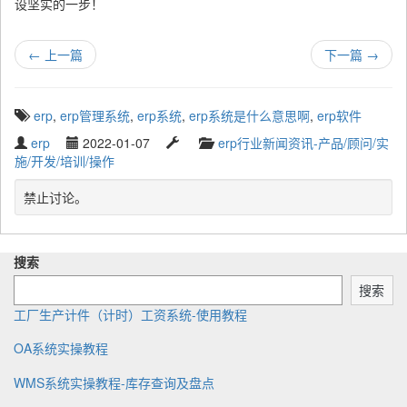
设坚实的一步！
←
上一篇
下一篇
→
T
erp
,
erp管理系统
,
erp系统
,
erp系统是什么意思啊
,
erp软件
a
W
P
L
C
erp
2022-01-07
erp行业新闻资讯-产品/顾问/实
g
r
u
a
a
施/开发/培训/操作
g
i
b
s
t
e
t
l
t
e
禁止讨论。
d
t
i
u
g
w
e
s
p
o
i
n
h
d
r
t
搜索
b
e
a
y
h
y
d
t
搜索
:
e
工厂生产计件（计时）工资系统-使用教程
OA系统实操教程
WMS系统实操教程-库存查询及盘点