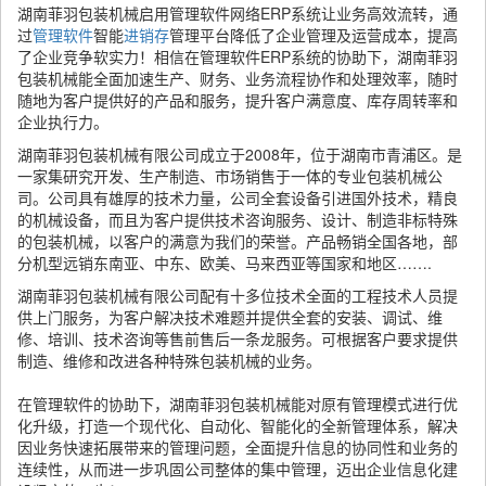
湖南菲羽包装机械启用管理软件网络ERP系统让业务高效流转，通
过
管理软件
智能
进销存
管理平台降低了企业管理及运营成本，提高
了企业竞争软实力！相信在管理软件ERP系统的协助下，湖南菲羽
包装机械能全面加速生产、财务、业务流程协作和处理效率，随时
随地为客户提供好的产品和服务，提升客户满意度、库存周转率和
企业执行力。
湖南菲羽包装机械有限公司成立于2008年，位于湖南市青浦区。是
一家集研究开发、生产制造、市场销售于一体的专业包装机械公
司。公司具有雄厚的技术力量，公司全套设备引进国外技术，精良
的机械设备，而且为客户提供技术咨询服务、设计、制造非标特殊
的包装机械，以客户的满意为我们的荣誉。产品畅销全国各地，部
分机型远销东南亚、中东、欧美、马来西亚等国家和地区…….
湖南菲羽包装机械有限公司配有十多位技术全面的工程技术人员提
供上门服务，为客户解决技术难题并提供全套的安装、调试、维
修、培训、技术咨询等售前售后一条龙服务。可根据客户要求提供
制造、维修和改进各种特殊包装机械的业务。
在管理软件的协助下，湖南菲羽包装机械能对原有管理模式进行优
化升级，打造一个现代化、自动化、智能化的全新管理体系，解决
因业务快速拓展带来的管理问题，全面提升信息的协同性和业务的
连续性，从而进一步巩固公司整体的集中管理，迈出企业信息化建