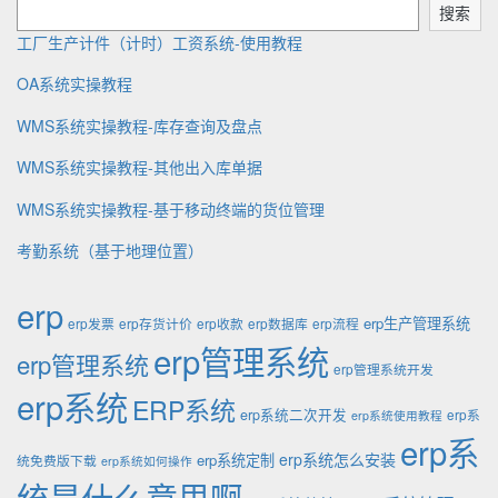
y
d
t
搜索
:
e
工厂生产计件（计时）工资系统-使用教程
OA系统实操教程
WMS系统实操教程-库存查询及盘点
WMS系统实操教程-其他出入库单据
WMS系统实操教程-基于移动终端的货位管理
考勤系统（基于地理位置）
erp
erp生产管理系统
erp发票
erp存货计价
erp收款
erp数据库
erp流程
erp管理系统
erp管理系统
erp管理系统开发
erp系统
ERP系统
erp系统二次开发
erp系
erp系统使用教程
erp系
erp系统怎么安装
erp系统定制
统免费版下载
erp系统如何操作
统是什么意思啊