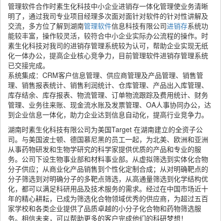
管理软件合作时素生化科技中小企业进销存一体化管理使业务清晰
明了，通过我司专业项目经理多次面对面针对软件的针对性讲解及
交流，多方位了解到湖南
管理软件
信息科技有限公司
进销存
系统功
能较丰富，操作较灵活，较符合中小企业实际办公流程的操作。时
素生化科技对我司的进销存管理系统较为认可，帮助企业实现无纸
化一体办公，提高企业核心竞争力，目前管理软件进销存管理系统
已交接完成。
系统集成：CRM客户信息管理、供应商管理及产品管理、销售管
理、销售报表统计、销售利润统计、仓库管理、产品出入库管理、
库存结余、库存报表、物流管理、订单物流跟踪及费用统计、财务
管理、业务往来账、现金流水账及发票管理、OA人事协同办公，达
到企业信息一体化，助力企业达到信息自动化，提高行业竞争力。
湖南时素生化科技有限公司为美国Target 在湖南建立的全资子公
司。与美国波士顿、德国慕尼黑的员工一起，为北美、欧洲和亚洲
从事药物研发和生物学研究的科学家提供优质的产品和专业的服
务。公司下设生物事业部和材料事业部。从虚拟筛选到实体化合物
分子供应；从商业化产品销售到个性化定制合成；从对明确靶点的
分子筛选到对明确分子的多靶点筛选，从高通量筛选到化学结构优
化，都可以满足科研用品及技术服务的需求。经过在中国市场近十
年的精心耕耘，已成为筛选化合物领域优秀的供应商，为超过五百
家学校和各类企业提供了品质卓越的小分子化合物和药物筛选服
务。相信未来，可以帮助更多的客户完成他们的科研梦想！