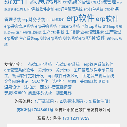
erp系统的管理
erp系统管理
erp
erp财务
ERP系统软件定制
erp订单管理系统
erp订单系统
系统软件公司
erp软件
erp软件
管理系统
erp财务系统
erp财务软件
erp采购管理系统
erp采购系统
仓库erp系统
仓管Erp系统
定制erp系统
生产管理
生产erp系统
生产制造业erp管理系统
生产erp管理系统
服装erp
财务软件
erp系统
财务erp系统
财务系统erp
生产系统erp
销售erp系
统
友情链接：
布德ERP系统
布德ERP系统
erp管理系统软件
erp管理系统软件
苏州erp
苏州erp
工厂管理软件定制开发
工厂管理软件定制开发
app软件开发公司
固定资产管理系统
金华网站建设
SEO优化
选型宝
抠图
美国fda检测费用
温泉设计
法拍房
西安抖音直播运营
宁夏ISO9001质量体系认证
别墅电梯
购买流程：
1.下载试用
->
2.购买注册码 -> 3.系统注册！
苏ICP备17048491号
© 苏州币加德软件研发有限公司
联系人：陈生
173 1231 9729