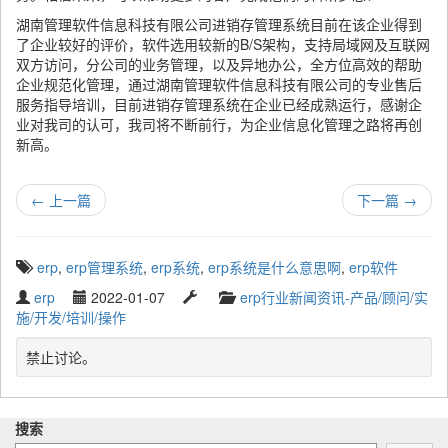
湖南管理软件信息科技有限公司进销存管理系统目前在该企业得到
了企业较好的评价，软件选用较新的B/S架构，支持局域网及互联网
双方访问，分公司的业务管理，以及异地办公，全方位高效的帮助
企业规范化管理，通过湖南管理软件信息科技有限公司的专业售后
服务指导培训，目前进销存管理系统在企业已经成熟运行，感谢企
业对我司的认可，我司将不断前行，为企业信息化管理之路将再创
新高。
←
上一篇
下一篇
→
T
erp
,
erp管理系统
,
erp系统
,
erp系统是什么意思啊
,
erp软件
a
W
P
L
C
erp
2022-01-07
erp行业新闻资讯-产品/顾问/实
g
r
u
a
a
施/开发/培训/操作
g
i
b
s
t
e
t
l
t
e
禁止讨论。
d
t
i
u
g
w
e
s
p
o
i
n
h
d
r
t
搜索
b
e
a
y
h