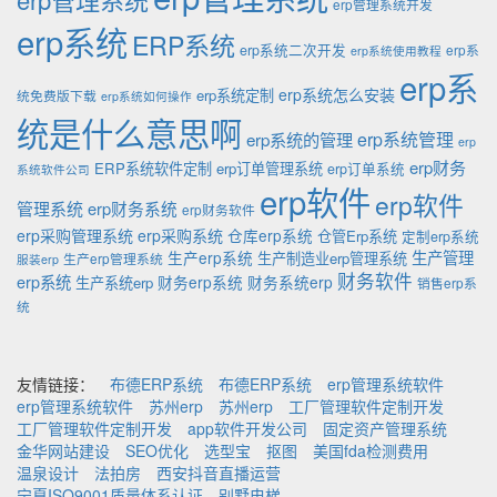
erp管理系统开发
erp系统
ERP系统
erp系统二次开发
erp系
erp系统使用教程
erp系
erp系统怎么安装
erp系统定制
统免费版下载
erp系统如何操作
统是什么意思啊
erp系统的管理
erp系统管理
erp
erp财务
ERP系统软件定制
erp订单管理系统
erp订单系统
系统软件公司
erp软件
erp软件
管理系统
erp财务系统
erp财务软件
erp采购管理系统
erp采购系统
仓库erp系统
仓管Erp系统
定制erp系统
生产管理
生产erp系统
生产制造业erp管理系统
生产erp管理系统
服装erp
财务软件
erp系统
财务erp系统
财务系统erp
生产系统erp
销售erp系
统
友情链接：
布德ERP系统
布德ERP系统
erp管理系统软件
erp管理系统软件
苏州erp
苏州erp
工厂管理软件定制开发
工厂管理软件定制开发
app软件开发公司
固定资产管理系统
金华网站建设
SEO优化
选型宝
抠图
美国fda检测费用
温泉设计
法拍房
西安抖音直播运营
宁夏ISO9001质量体系认证
别墅电梯