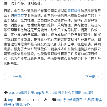
道，携手合作，共创辉煌。
目前，山东信业通信技术有限公司实施湖南
管理软件
信息科技有限
公司的
进销存
专业版系统，山东信业通信技术有限公司员工的上下
密切配合、全力推进、全员协同办公操作软件，使得针对客户管
理、销售项目、售后服务跟踪维护、采购管理、库存管理、及往来
账管理等业务流程无死角流转，每个员工各司其职，提高工作效
率，在业界内再创辉煌。同时，双方成功的合作与管理软件共同探
寻规划出企业发展、提升企业执行力的智能数据分析解决方案。湖
南管理软件信息科技有限公司加入到该行列当中，抓住机遇、共同
发展，服务于大众！管理软件进销存推进山东信业通信技术有限公
司落地实信息化建设，也使得管理软件积累了许多有益的项目经
验，也为企业实现管理创新、全面提升核心竞争能力打下了较为坚
实的基础。
←
上一篇
下一篇
→
T
erp
,
erp管理系统
,
erp系统
,
erp系统是什么意思啊
,
erp软件
a
W
P
L
C
erp
2022-01-07
erp行业新闻资讯-产品/顾问/实
g
r
u
a
a
施/开发/培训/操作
g