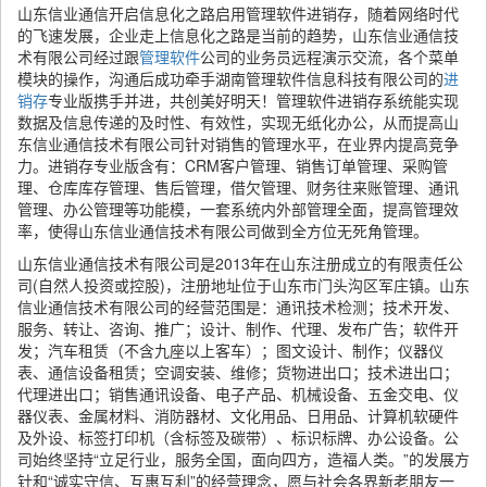
山东信业通信开启信息化之路启用管理软件进销存，随着网络时代
的飞速发展，企业走上信息化之路是当前的趋势，山东信业通信技
术有限公司经过跟
管理软件
公司的业务员远程演示交流，各个菜单
模块的操作，沟通后成功牵手湖南管理软件信息科技有限公司的
进
销存
专业版携手并进，共创美好明天！管理软件进销存系统能实现
数据及信息传递的及时性、有效性，实现无纸化办公，从而提高山
东信业通信技术有限公司针对销售的管理水平，在业界内提高竞争
力。进销存专业版含有：CRM客户管理、销售订单管理、采购管
理、仓库库存管理、售后管理，借欠管理、财务往来账管理、通讯
管理、办公管理等功能模，一套系统内外部管理全面，提高管理效
率，使得山东信业通信技术有限公司做到全方位无死角管理。
山东信业通信技术有限公司是2013年在山东注册成立的有限责任公
司(自然人投资或控股)，注册地址位于山东市门头沟区军庄镇。山东
信业通信技术有限公司的经营范围是：通讯技术检测；技术开发、
服务、转让、咨询、推广；设计、制作、代理、发布广告；软件开
发；汽车租赁（不含九座以上客车）；图文设计、制作；仪器仪
表、通信设备租赁；空调安装、维修；货物进出口；技术进出口；
代理进出口；销售通讯设备、电子产品、机械设备、五金交电、仪
器仪表、金属材料、消防器材、文化用品、日用品、计算机软硬件
及外设、标签打印机（含标签及碳带）、标识标牌、办公设备。公
司始终坚持“立足行业，服务全国，面向四方，造福人类。”的发展方
针和“诚实守信、互惠互利”的经营理念，愿与社会各界新老朋友一