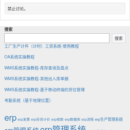
i
b
s
t
e
t
l
t
e
禁止讨论。
d
t
i
u
g
w
e
s
p
o
i
n
h
d
r
t
搜索
b
e
a
y
h
y
d
t
搜索
:
e
工厂生产计件（计时）工资系统-使用教程
OA系统实操教程
WMS系统实操教程-库存查询及盘点
WMS系统实操教程-其他出入库单据
WMS系统实操教程-基于移动终端的货位管理
考勤系统（基于地理位置）
erp
erp生产管理系统
erp发票
erp存货计价
erp收款
erp数据库
erp流程
erp管理系统
erp管理系统