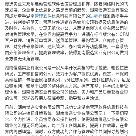
慢选实业无死角启动管理软件仓库管理进销存，随着网络时代的飞
速发展，企业走上信息化之路是当前的趋势，湖南慢选实业有限公
司成功牵手湖南
管理软件
信息科技有限公司的
进销存
标准版携手并
进，共创美好明天！管理软件进销存系统能实现数据及信息传递的
及时性、有效性，实现无纸化办公，从而湖南慢选实业有限公司针
对销售管理水平，在业界内提高竞争力！进销存标准版含有：CRM
客户管理、销售订单管理、送货单管理、采购管理、仓库库存管
理、财务往来账管理、通讯管理、办公管理等功能模块，一套系统
内外部管理全面，提高管理效率，使得湖南慢选实业有限公司做到
全方位无死角管理。
湖南慢选实业有限公司是一家从事开发高档的鞋子拉链，箱包拉链
研发，生产和销售的公司，致力于为客户提供优质，稳定，环保的
高端拉链，包括金属拉链系列，y牙拉链系列，塑钢拉链系列，尼龙
拉链系列，和基于拉链的整体解决方案。拥有完整、科学的质量管
理体系。湖南慢选实业有限公司的诚信、实力和产品质量获得业界
的认可。欢迎各界朋友莅临参观、指导和业务洽谈。
日前，湖南慢选实业有限公司已成功实施湖南管理软件信息科技有
限公司的进销标准版系统。湖南慢选实业有限公司员工上下密切配
合、全力推进、全员协同办公操作软件，使得湖南慢选实业有限公
司业务流程无死角流转，每个员工各司其职，提高工作效率，在业
界内再创辉煌。同时，双方成功的合作与管理软件共同探寻规划出