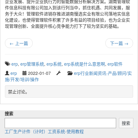
企业发展、提升企业执行力的智能数据分析解决方案。湖南管理软
件信息科技有限公司加入到该行列当中，抓住机遇、共同发展，服
务于大众！管理软件进销存推进湖南慢选实业有限公司落地实信息
化建设，也使得管理软件积累了许多有益的项目经验，也为企业实
现管理创新、全面提升核心竞争能力打下了较为坚实的基础。
←
上一篇
下一篇
→
T
erp
,
erp管理系统
,
erp系统
,
erp系统是什么意思啊
,
erp软件
a
W
P
L
C
erp
2022-01-07
erp行业新闻资讯-产品/顾问/实
g
r
u
a
a
施/开发/培训/操作
g
i
b
s
t
e
t
l
t
e
禁止讨论。
d
t
i
u
g
w
e
s
p
o
i
n
h
d
r
t
搜索
b
e
a
y
h
y
d
t
搜索
:
e
工厂生产计件（计时）工资系统-使用教程