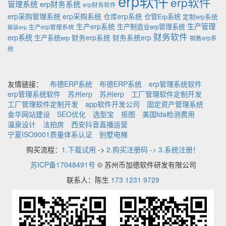
erp软件
erp软件
管理系统
erp财务系统
erp财务软件
erp采购管理系统
erp采购系统
仓库erp系统
仓管Erp系统
定制erp系统
生产管理
生产erp系统
生产制造业erp管理系统
生产erp管理系统
服装erp
财务软件
erp系统
财务erp系统
财务系统erp
生产系统erp
销售erp系
统
友情链接：
布德ERP系统
布德ERP系统
erp管理系统软件
erp管理系统软件
苏州erp
苏州erp
工厂管理软件定制开发
工厂管理软件定制开发
app软件开发公司
固定资产管理系统
金华网站建设
SEO优化
选型宝
抠图
美国fda检测费用
温泉设计
法拍房
西安抖音直播运营
宁夏ISO9001质量体系认证
别墅电梯
购买流程：
1.下载试用
->
2.购买注册码 -> 3.系统注册！
苏ICP备17048491号
© 苏州币加德软件研发有限公司
联系人：陈生
173 1231 9729