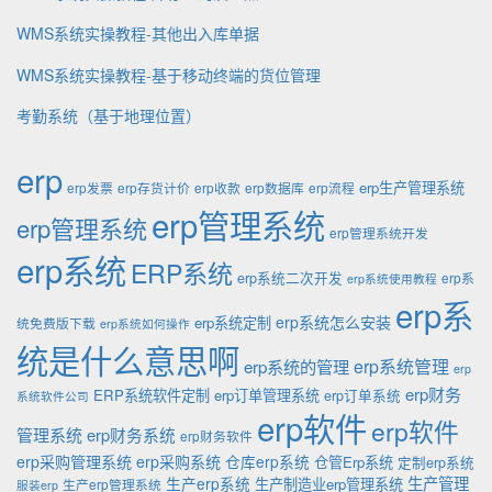
WMS系统实操教程-其他出入库单据
WMS系统实操教程-基于移动终端的货位管理
考勤系统（基于地理位置）
erp
erp生产管理系统
erp发票
erp存货计价
erp收款
erp数据库
erp流程
erp管理系统
erp管理系统
erp管理系统开发
erp系统
ERP系统
erp系统二次开发
erp系
erp系统使用教程
erp系
erp系统怎么安装
erp系统定制
统免费版下载
erp系统如何操作
统是什么意思啊
erp系统的管理
erp系统管理
erp
erp财务
ERP系统软件定制
erp订单管理系统
erp订单系统
系统软件公司
erp软件
erp软件
管理系统
erp财务系统
erp财务软件
erp采购管理系统
erp采购系统
仓库erp系统
仓管Erp系统
定制erp系统
生产管理
生产erp系统
生产制造业erp管理系统
生产erp管理系统
服装erp