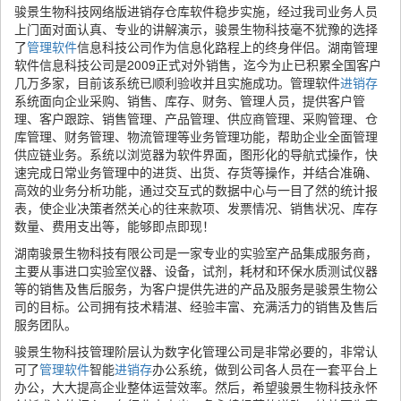
骏景生物科技网络版进销存仓库软件稳步实施，经过我司业务人员
上门面对面认真、专业的讲解演示，骏景生物科技毫不犹豫的选择
了
管理软件
信息科技公司作为信息化路程上的终身伴侣。湖南管理
软件信息科技公司是2009正式对外销售，迄今为止已积累全国客户
几万多家，目前该系统已顺利验收并且实施成功。管理软件
进销存
系统面向企业采购、销售、库存、财务、管理人员，提供客户管
理、客户跟踪、销售管理、产品管理、供应商管理、采购管理、仓
库管理、财务管理、物流管理等业务管理功能，帮助企业全面管理
供应链业务。系统以浏览器为软件界面，图形化的导航式操作，快
速完成日常业务管理中的进货、出货、存货等操作，并结合准确、
高效的业务分析功能，通过交互式的数据中心与一目了然的统计报
表，使企业决策者然关心的往来款项、发票情况、销售状况、库存
数量、费用支出等，能够即点即现！
湖南骏景生物科技有限公司是一家专业的实验室产品集成服务商，
主要从事进口实验室仪器、设备，试剂，耗材和环保水质测试仪器
等的销售及售后服务，为客户提供先进的产品及服务是骏景生物公
司的目标。公司拥有技术精湛、经验丰富、充满活力的销售及售后
服务团队。
骏景生物科技管理阶层认为数字化管理公司是非常必要的，非常认
可了
管理软件
智能
进销存
办公系统，做到公司各人员在一套平台上
办公，大大提高企业整体运营效率。然后，希望骏景生物科技永怀