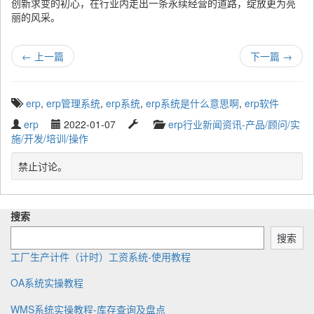
创新求变的初心，在行业内走出一条永续经营的道路，绽放更为亮
丽的风采。
←
上一篇
下一篇
→
T
erp
,
erp管理系统
,
erp系统
,
erp系统是什么意思啊
,
erp软件
a
W
P
L
C
erp
2022-01-07
erp行业新闻资讯-产品/顾问/实
g
r
u
a
a
施/开发/培训/操作
g
i
b
s
t
e
t
l
t
e
禁止讨论。
d
t
i
u
g
w
e
s
p
o
i
n
h
d
r
t
搜索
b
e
a
y
h
y
d
t
搜索
:
e
工厂生产计件（计时）工资系统-使用教程
OA系统实操教程
WMS系统实操教程-库存查询及盘点